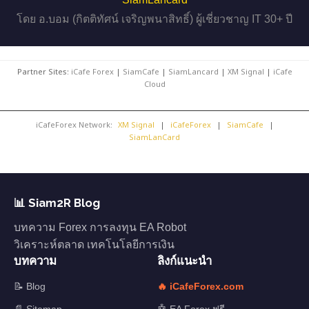
โดย อ.บอม (กิตติทัศน์ เจริญพนาสิทธิ์) ผู้เชี่ยวชาญ IT 30+ ปี
Partner Sites:
iCafe Forex
|
SiamCafe
|
SiamLancard
|
XM Signal
|
iCafe
Cloud
iCafeForex Network:
XM Signal
|
iCafeForex
|
SiamCafe
|
SiamLanCard
📊 Siam2R Blog
บทความ Forex การลงทุน EA Robot
วิเคราะห์ตลาด เทคโนโลยีการเงิน
บทความ
ลิงก์แนะนำ
📝 Blog
🔥 iCafeForex.com