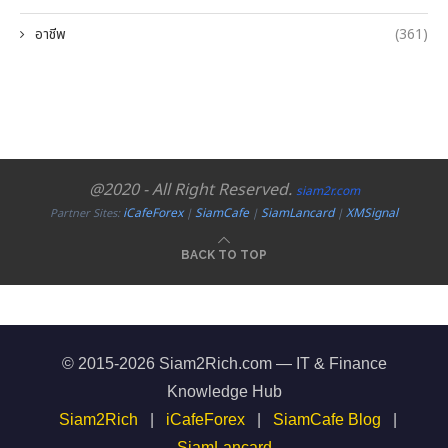
อาชีพ
(361)
@2020 - All Right Reserved.
siam2r.com
iCafeForex
SiamCafe
SiamLancard
XMSignal
Partner Sites:
|
|
|
BACK TO TOP
© 2015-2026 Siam2Rich.com — IT & Finance
Knowledge Hub
Siam2Rich
|
iCafeForex
|
SiamCafe Blog
|
SiamLancard