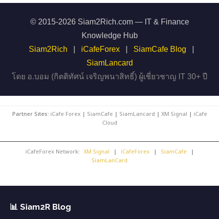
© 2015-2026 Siam2Rich.com — IT & Finance
Knowledge Hub
Siam2Rich
|
iCafeForex
|
SiamCafe Blog
|
SiamLancard
โดย อ.บอม (กิตติทัศน์ เจริญพนาสิทธิ์) ผู้เชี่ยวชาญ IT 30+ ปี
Partner Sites:
iCafe Forex
|
SiamCafe
|
SiamLancard
|
XM Signal
|
iCafe
Cloud
iCafeForex Network:
XM Signal
|
iCafeForex
|
SiamCafe
|
SiamLanCard
📊 Siam2R Blog