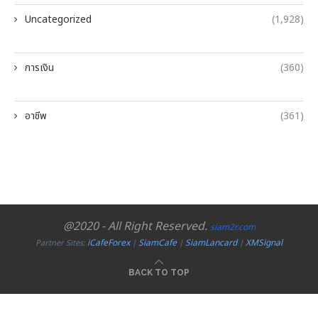
Uncategorized
(1,928)
การเงิน
(360)
อาชีพ
(361)
@2020 - All Right Reserved.
siam2r.com
iCafeForex
SiamCafe
SiamLancard
XMSignal
Partner Sites:
|
|
|
BACK TO TOP