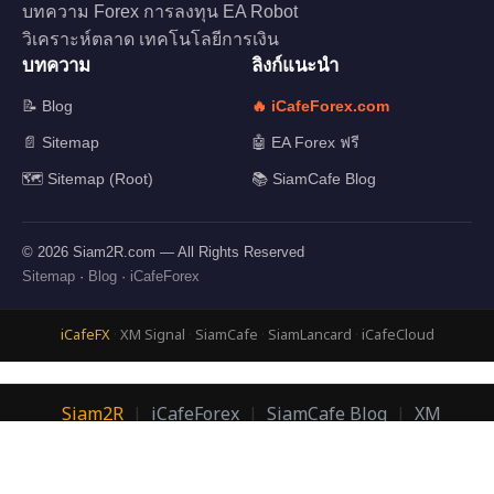
บทความ Forex การลงทุน EA Robot
วิเคราะห์ตลาด เทคโนโลยีการเงิน
บทความ
ลิงก์แนะนำ
📝 Blog
🔥 iCafeForex.com
📄 Sitemap
🤖 EA Forex ฟรี
🗺️ Sitemap (Root)
📚 SiamCafe Blog
© 2026 Siam2R.com — All Rights Reserved
Sitemap
·
Blog
·
iCafeForex
iCafeFX
·
XM Signal
·
SiamCafe
·
SiamLancard
·
iCafeCloud
Siam2R
|
iCafeForex
|
SiamCafe Blog
|
XM
Signal
|
SiamLanCard
© 2026 Siam2R.com | อ.บอม กิตติทัศน์ เจริญพนาสิทธิ์