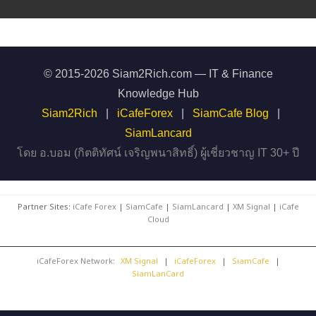
© 2015-2026 Siam2Rich.com — IT & Finance
Knowledge Hub
Siam2Rich
|
iCafeForex
|
SiamCafe Blog
|
SiamLancard
โดย อ.บอม (กิตติทัศน์ เจริญพนาสิทธิ์) ผู้เชี่ยวชาญ IT 30+ ปี
Partner Sites:
iCafe Forex
|
SiamCafe
|
SiamLancard
|
XM Signal
|
iCafe
Cloud
iCafeForex Network:
XM Signal
|
iCafeForex
|
SiamCafe
|
SiamLanCard