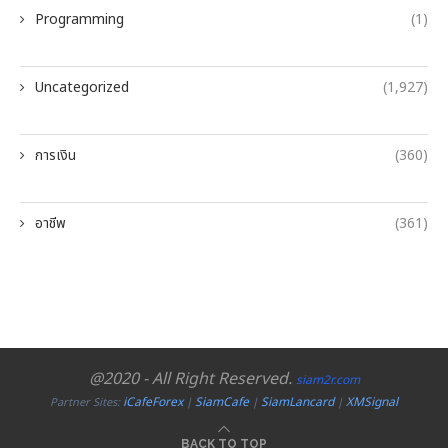
Programming
(1)
Uncategorized
(1,927)
การเงิน
(360)
อาชีพ
(361)
@2020 - All Right Reserved.
siam2r.com
iCafeForex
SiamCafe
SiamLancard
XMSignal
Partner Sites:
|
|
|
BACK TO TOP