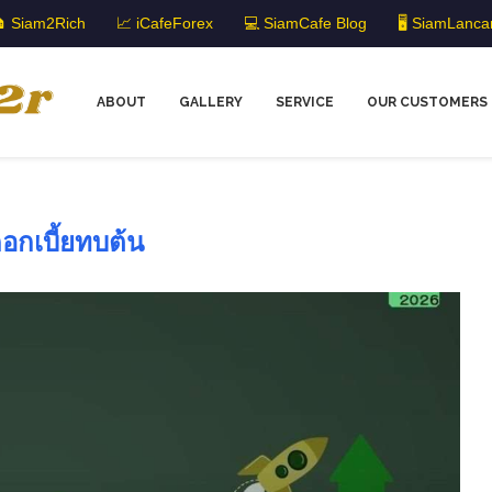
 Siam2Rich
📈 iCafeForex
💻 SiamCafe Blog
🖥️ SiamLanca
ABOUT
GALLERY
SERVICE
OUR CUSTOMERS
อกเบี้ยทบต้น