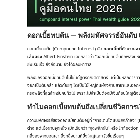
ดอกเบี้ยทบต้น — พลังมหัศจรรย์อันดับ
ดอกเบี้ยทบต้น (Compound Interest) คือ
ดอกเบี้ยที่คำนวณจา
เส้นตรง
Albert Einstein เคยกล่าวว่า “ดอกเบี้ยทบต้นคือพลังมหัศจรร
ยิ่งเริ่มเร็ว ยิ่งถือนาน ยิ่งได้ผลมหาศาล
พลังของดอกเบี้ยทบต้นไม่ใช่แค่สูตรคณิตศาสตร์ แต่เป็นหลักการท
งอกเป็นต้นกล้า แล้วค่อยๆ โตเป็นไม้ใหญ่ที่แผ่กิ่งก้านสาขาและออกผล
ทรงพลังที่สุดสำหรับคนทั่วไป เพราะไม่จำเป็นต้องมีเงินก้อนใหญ่ตั้งแ
ทำไมดอกเบี้ยทบต้นถึงเปลี่ยนชีวิตการเ
ความมหัศจรรย์ของดอกเบี้ยทบต้นอยู่ที่ “การเติบโตแบบยกกำลัง
ต่าง แต่เมื่อผ่านจุดหนึ่ง (มักเรียกว่า “จุดพลิกผัน” หรือ Inflection
กลิ้งลงจากยอดเขา ยิ่งกลิ้งนานก็ยิ่งใหญ่และเร็วขึ้นเรื่อยๆ