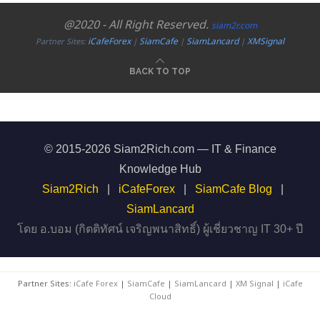
@2020 - All Right Reserved.
siam2r.com
iCafeForex
SiamCafe
SiamLancard
XMSignal
Partner Sites:
|
|
|
BACK TO TOP
© 2015-2026 Siam2Rich.com — IT & Finance
Knowledge Hub
Siam2Rich
|
iCafeForex
|
SiamCafe Blog
|
SiamLancard
โดย อ.บอม (กิตติทัศน์ เจริญพนาสิทธิ์) ผู้เชี่ยวชาญ IT 30+ ปี
Partner Sites:
iCafe Forex
|
SiamCafe
|
SiamLancard
|
XM Signal
|
iCafe
Cloud