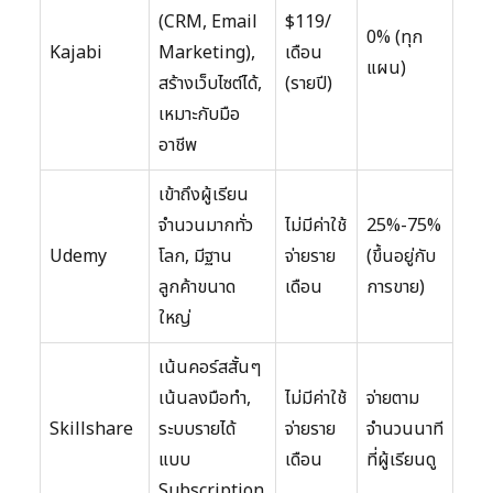
(CRM, Email
$119/
0% (ทุก
Kajabi
Marketing),
เดือน
แผน)
สร้างเว็บไซต์ได้,
(รายปี)
เหมาะกับมือ
อาชีพ
เข้าถึงผู้เรียน
จำนวนมากทั่ว
ไม่มีค่าใช้
25%-75%
Udemy
โลก, มีฐาน
จ่ายราย
(ขึ้นอยู่กับ
ลูกค้าขนาด
เดือน
การขาย)
ใหญ่
เน้นคอร์สสั้นๆ
เน้นลงมือทำ,
ไม่มีค่าใช้
จ่ายตาม
Skillshare
ระบบรายได้
จ่ายราย
จำนวนนาที
แบบ
เดือน
ที่ผู้เรียนดู
Subscription