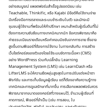
อย่างสมบูรณ์ แพลตฟอร์มสำเร็จรูปยอดนิยม เช่น
Teachable, Thinkific, หรือ Kajabi มีข้อดีคือใช้งานง่าย
มีเครื่องมือการตลาดและระบบชำระเงินในตัว และมักจะมี
ชุมชนผู้ใช้งานที่พร้อมให้คำปรึกษา เหมาะสำหรับผู้เริ่มต้นที่ไม่
ต้องการความซับซ้อนทางเทคนิคมากนัก ข้อควรพิจารณาคือ
ค่าธรรมเนียมรายเดือนหรือค่าคอมมิชชันจากการขาย ซึ่งอาจ
สูงขึ้นตามฟีเจอร์ที่ต้องการใช้งาน ในทางกลับกัน การสร้าง
เว็บไซต์คอร์สของตัวเองโดยใช้ระบบจัดการเนื้อหา (CMS)
อย่าง WordPress ร่วมกับปลั๊กอิน Learning
Management System (LMS) เช่น LearnDash หรือ
LifterLMS จะให้ความยืดหยุ่นสูงสุดในการปรับแต่งหน้าตา
ฟังก์ชัน และการเก็บข้อมูลผู้เรียน แต่ก็ต้องอาศัยความรู้ทาง
เทคนิคและการดูแลรักษาที่มากขึ้น การเลือกแพลตฟอร์มควร
พิจารณาจากขนาดของคอร์สที่วางแผนไว้, จำนวนผู้เรียนที่
คาดการณ์, ฟีเจอร์ที่จำเป็น (เช่น การสอบ, ใบ
ประกาศนียบัตร, ฟอรัม), งบประมาณ, และระดับความ