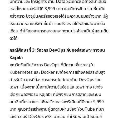
บทความและ Insights ด้าน Data Science อย่างสม่ำเสมอ
เธอตั้งราคาคอร์สไว้ที่ 3,999 บาท และมีการจัดโปรโมชั่นเป็น
ครั้งคราว ปัจจุบันคอร์สของเธอได้รับความนิยมอย่างมาก มีผู้
เรียนจากหลายบริษัทชั้นนำ และสร้างรายได้หลักแสนบาทต่อ
เดือน ทำให้เธอสามารถลาออกจากงานประจำมาเป็นผู้สอนเต็ม
ตัวได้
กรณีศึกษาที่ 3: วิศวกร DevOps กับคอร์สเฉพาะทางบน
Kajabi
คุณวิทวัสเป็นวิศวกร DevOps ที่มีความเชี่ยวชาญใน
Kubernetes และ Docker เขาต้องการสร้างคอร์สระดับสูง
สำหรับวิศวกรที่ต้องการยกระดับทักษะด้าน DevOps โดย
เฉพาะ เนื่องจากเนื้อหามีความซับซ้อนและเฉพาะทาง เขาจึง
เลือกแพลตฟอร์ม Kajabi ที่มีฟังก์ชันการตลาดและระบบ
สมาชิกที่ครบวงจร เพื่อสร้างคอร์สพรีเมียมที่มีราคา 9,999
บาท คุณวิทวัสสร้างฐานผู้ติดตามผ่านช่อง YouTube ที่เขา
แชร์ความรู้ DevOps ฟรีๆ มาก่อน ทำให้มีกลุ่มเป้าหมายที่