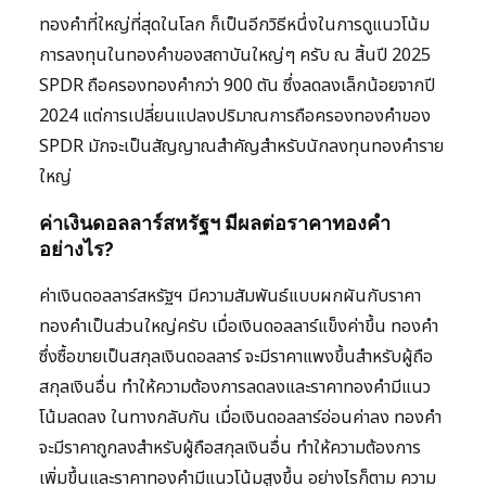
ทองคำที่ใหญ่ที่สุดในโลก ก็เป็นอีกวิธีหนึ่งในการดูแนวโน้ม
การลงทุนในทองคำของสถาบันใหญ่ๆ ครับ ณ สิ้นปี 2025
SPDR ถือครองทองคำกว่า 900 ตัน ซึ่งลดลงเล็กน้อยจากปี
2024 แต่การเปลี่ยนแปลงปริมาณการถือครองทองคำของ
SPDR มักจะเป็นสัญญาณสำคัญสำหรับนักลงทุนทองคำราย
ใหญ่
ค่าเงินดอลลาร์สหรัฐฯ มีผลต่อราคาทองคำ
อย่างไร?
ค่าเงินดอลลาร์สหรัฐฯ มีความสัมพันธ์แบบผกผันกับราคา
ทองคำเป็นส่วนใหญ่ครับ เมื่อเงินดอลลาร์แข็งค่าขึ้น ทองคำ
ซึ่งซื้อขายเป็นสกุลเงินดอลลาร์ จะมีราคาแพงขึ้นสำหรับผู้ถือ
สกุลเงินอื่น ทำให้ความต้องการลดลงและราคาทองคำมีแนว
โน้มลดลง ในทางกลับกัน เมื่อเงินดอลลาร์อ่อนค่าลง ทองคำ
จะมีราคาถูกลงสำหรับผู้ถือสกุลเงินอื่น ทำให้ความต้องการ
เพิ่มขึ้นและราคาทองคำมีแนวโน้มสูงขึ้น อย่างไรก็ตาม ความ