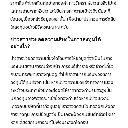
ราคาสินค้าโภคภัณฑ์อย่างทองคำ การวิเคราะห์ข่าวสารจึงไม่ใช่
แค่การอ่านพาดหัวข่าว แต่เป็นการทำความเข้าใจถึงนัยยะที่
ซ่อนอยู่เบื้องหลังข้อมูลเหล่านั้น เพื่อนำมาประกอบการตัดสิน
ใจลงทุนอย่างมีวิจารณญาณครับ
ข่าวสารช่วยลดความเสี่ยงในการลงทุนได้
อย่างไร?
ข่าวสารช่วยลดความเสี่ยงได้โดยการให้ข้อมูลที่จำเป็นในการ
ประเมินสถานการณ์ล่วงหน้า การรับรู้ข่าวร้ายหรือข่าวดีเกี่ยว
กับสินทรัพย์ที่เราลงทุนอยู่ ทำให้เราสามารถปรับพอร์ตการ
ลงทุนได้ทันท่วงที เช่น หากมีข่าวความขัดแย้งทางการเมือง
ระหว่างประเทศ ซึ่งมักจะส่งผลให้ราคาทองคำปรับตัวสูงขึ้น
นักลงทุนอาจพิจารณาเข้าซื้อทองคำ หรือหากมีข่าวเชิงลบ
เกี่ยวกับบริษัทที่เราถือหุ้นอยู่ เราอาจตัดสินใจขายออกเพื่อลด
การขาดทุน การมีข้อมูลจึงเป็นเกราะป้องกันชั้นดีที่ช่วยให้เรา
หลีกเลี่ยงสถานการณ์ที่ไม่พึงประสงค์ได้ครับ