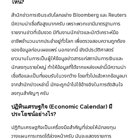
ไหน?
สำนักข่าวการเงินระดับโลกอย่าง Bloomberg และ Reuters
มีความน่าเชื่อถือสูงมากครับ เพราะพวกเขามีมาตรฐานการ
รายงานข่าวที่เข้มงวด มีทีมงานนักข่าวและนักวิเคราะห์มือ
อาชีพจำนวนมากประจำอยู่ทั่วโลก เพื่อตรวจสอบความถูกต้อง
ของข้อมูลก่อนเผยแพร่ นอกจากนี้ ยังมีประวัติศาสตร์
ยาวนานในการเป็นผู้ให้ข้อมูลข่าวสารแก่สถาบันการเงินและ
นักลงทุนรายใหญ่ ทำให้ข้อมูลที่ได้จากแหล่งเหล่านี้มีความน่า
เชื่อถือและเป็นที่ยอมรับในวงกว้าง โดยทั่วไปแล้วหากข้อมูลมา
จากสำนักข่าวเหล่านี้ มักจะถูกนำไปใช้อ้างอิงในการตัดสินใจ
ลงทุนสำคัญๆ ครับ
ปฏิทินเศรษฐกิจ (Economic Calendar) มี
ประโยชน์อย่างไร?
ปฏิทินเศรษฐกิจเป็นเครื่องมือสำคัญที่ช่วยให้นักลงทุน
วางแผนการเทรดได้ล่วงหน้าครับ มันจะแสดงรายการ