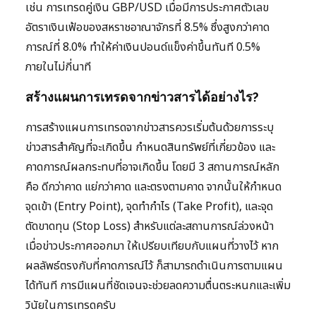
เช่น การเทรดคู่เงิน GBP/USD เมื่อมีการประกาศตัวเลข
อัตราเงินเฟ้อของสหราชอาณาจักรที่ 8.5% ซึ่งสูงกว่าคาด
การณ์ที่ 8.0% ทำให้ค่าเงินปอนด์แข็งค่าขึ้นทันที 0.5%
ภายในไม่กี่นาที
สร้างแผนการเทรดจากข่าวสารได้อย่างไร?
การสร้างแผนการเทรดจากข่าวสารควรเริ่มต้นด้วยการระบุ
ข่าวสารสำคัญที่จะเกิดขึ้น กำหนดสินทรัพย์ที่เกี่ยวข้อง และ
คาดการณ์ผลกระทบที่อาจเกิดขึ้น โดยมี 3 สถานการณ์หลัก
คือ ดีกว่าคาด แย่กว่าคาด และตรงตามคาด จากนั้นให้กำหนด
จุดเข้า (Entry Point), จุดทำกำไร (Take Profit), และจุด
ตัดขาดทุน (Stop Loss) สำหรับแต่ละสถานการณ์ล่วงหน้า
เมื่อข่าวประกาศออกมา ให้เปรียบเทียบกับแผนที่วางไว้ หาก
ผลลัพธ์ตรงกับที่คาดการณ์ไว้ ก็สามารถดำเนินการตามแผน
ได้ทันที การมีแผนที่ชัดเจนจะช่วยลดความตื่นตระหนกและเพิ่ม
วินัยในการเทรดครับ