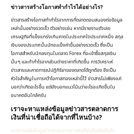
ข่าวสารสร้างโอกาสทำกำไรได้อย่างไร?
ข่าวสารสร้างโอกาสทำกำไรจากการที่ตลาดตอบสนองต่อข้อมูล
เหล่านั้นอย่างรวดเร็ว ตัวอย่างเช่น หากมีรายงานตัวเลข
เศรษฐกิจที่แข็งแกร่งเกินคาดในประเทศใดประเทศหนึ่ง สกุล
เงินของประเทศนั้นมักจะแข็งค่าขึ้นอย่างรวดเร็ว ซึ่งเป็น
โอกาสสำหรับนักลงทุนในตลาด Forex ที่จะเข้าซื้อสกุลเงิน
นั้นๆ และทำกำไรจากส่วนต่างราคาที่เกิดขึ้น การวิเคราะห์
ข่าวสารและคาดการณ์ปฏิกิริยาของตลาดได้ถูกต้อง จึงเป็น
หัวใจสำคัญในการคว้าโอกาสทองเหล่านี้ไว้ ข่าวสารไม่เพียงแค่
บอกว่าเกิดอะไรขึ้น แต่ยังบอกแนวโน้มว่าอะไรจะเกิดขึ้นใน
อนาคตอันใกล้ครับ
เราจะหาแหล่งข้อมูลข่าวสารตลาดการ
เงินที่น่าเชื่อถือได้จากที่ไหนบ้าง?
การหาแหล่งข้อมูลข่าวสารตลาดการเงินที่น่าเชื่อถือเป็นสิ่ง