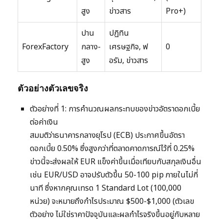
สูง
ข่าวสาร
Pro+)
ปาน
ปฏิทิน
ForexFactory
กลาง-
เศรษฐกิจ, ฟ
0
สูง
อรัม, ข่าวสาร
ตัวอย่างตัวเลขจริง
ตัวอย่างที่ 1: การคำนวณผลกระทบของข่าวอัตราดอกเบี้ย
ต่อค่าเงิน
สมมติว่าธนาคารกลางยุโรป (ECB) ประกาศขึ้นอัตรา
ดอกเบี้ย 0.50% ซึ่งสูงกว่าที่ตลาดคาดการณ์ไว้ที่ 0.25%
ข่าวนี้จะส่งผลให้ EUR แข็งค่าขึ้นเมื่อเทียบกับสกุลเงินอื่น
เช่น EUR/USD อาจปรับตัวขึ้น 50-100 pip ภายในไม่กี่
นาที ซึ่งหากคุณเทรด 1 Standard Lot (100,000
หน่วย) จะหมายถึงกำไรประมาณ $500-$1,000 (ตัวเลข
ตัวอย่าง ไม่ใช่ราคาปัจจุบันและผลกำไรจริงขึ้นอยู่กับหลาย