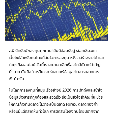
สวัสดีครับนักลงทุนทุกท่าน! ยินดีต้อนรับสู่ siam2r.com
เว็บไซต์สำหรับคนไทยที่สนใจการลงทุน หวังจะสร้างรายได้ และ
ทำธุรกิจออนไลน์ วันนี้เราจะมาเจาะลึกเรื่องใกล้ตัว แต่สำคัญ
ยิ่งยวด นั่นคือ ‘การวิเคราะห์และแชร์ข้อมูลข่าวสารตลาดการ
เงิน’ ครับ.
ในโลกการลงทุนที่หมุนเร็วอย่างปี 2026 การเข้าถึงและเข้าใจ
ข้อมูลข่าวสารที่ถูกต้องและรวดเร็ว ถือเป็นหัวใจสำคัญที่จะช่วย
ให้คุณก้าวทันตลาด ไม่ว่าจะเป็นตลาด Forex, ตลาดทองคำ
หรือแม้แต่ตลาดหุ้นทั่วโลก การตัดสินใจลงทุนโดยปราศจาก