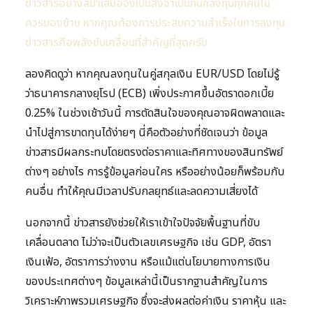
ข่าวสารอย่างสม่ำเสมอจึงเป็นสิ่งจำเป็นที่นักลงทุนทุกคนไม่
ควรมองข้าม หากคุณต้องการประสบความสำเร็จในการลงทุน
ข่าวสารคือพลังขับเคลื่อนที่สำคัญที่สุดครับ
ลองคิดดูว่า หากคุณลงทุนในคู่สกุลเงิน EUR/USD โดยไม่รู้
ว่าธนาคารกลางยุโรป (ECB) เพิ่งประกาศขึ้นอัตราดอกเบี้ย
0.25% ในช่วงเช้าวันนี้ การตัดสินใจของคุณอาจผิดพลาดและ
นำไปสู่การขาดทุนได้ง่ายๆ นี่คือตัวอย่างที่ชัดเจนว่า ข้อมูล
ข่าวสารมีผลกระทบโดยตรงต่อราคาและทิศทางของสินทรัพย์
ต่างๆ อย่างไร การรู้ข้อมูลก่อนใคร หรืออย่างน้อยก็พร้อมกับ
คนอื่น ทำให้คุณมีเวลาปรับกลยุทธ์และลดความเสี่ยงได้
นอกจากนี้ ข่าวสารยังช่วยให้เราเข้าใจปัจจัยพื้นฐานที่ขับ
เคลื่อนตลาด ไม่ว่าจะเป็นตัวเลขเศรษฐกิจ เช่น GDP, อัตรา
เงินเฟ้อ, อัตราการว่างงาน หรือแม้แต่นโยบายทางการเงิน
ของประเทศต่างๆ ข้อมูลเหล่านี้เป็นรากฐานสำคัญในการ
วิเคราะห์ภาพรวมเศรษฐกิจ ซึ่งจะส่งผลต่อค่าเงิน ราคาหุ้น และ