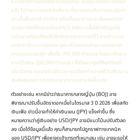
และปัจจัยทางเทคนิคเข้าด้วยกันครับ เมื่อคุณได้รับข่าวสารมา
แล้ว ไม่ว่าจะจากแหล่งใดก็ตาม ขั้นตอนแรกคือการประเมินว่า
ข่าวนั้นเป็นข่าวดี ข่าวร้าย หรือเป็นกลาง และจะส่งผลกระทบ
ต่อสินทรัพย์ที่คุณสนใจอย่างไร หลังจากนั้นให้นำข้อมูลดัง
กล่าวมาเปรียบเทียบกับสิ่งที่ตลาดคาดการณ์ไว้ หากข่าวออก
มาดีกว่าที่คาดการณ์มาก (เช่น ตัวเลขการจ้างงานนอกภาค
เกษตรของสหรัฐฯ เพิ่มขึ้น 300,000 ตำแหน่ง ในขณะที่ตลาด
คาดไว้เพียง 200,000 ตำแหน่ง) ก็มีโอกาสสูงที่สินทรัพย์ที่
เกี่ยวข้องจะตอบรับในเชิงบวก คุณต้องทำความเข้าใจถึงความ
สัมพันธ์ของข่าวสารกับราคาตลาดอย่างลึกซึ้งครับ
ตัวอย่างเช่น หากมีข่าวว่าธนาคารกลางญี่ปุ่น (BOJ) อาจ
พิจารณาปรับขึ้นอัตราดอกเบี้ยในไตรมาส 3 ปี 2026 เพื่อสกัด
เงินเฟ้อ ข่าวนี้อาจทำให้ค่าเงินเยน (JPY) แข็งค่าขึ้น ซึ่ง
หมายความว่าคู่เงินอย่าง USD/JPY อาจมีแนวโน้มปรับตัวลด
ลง เมื่อได้ข้อมูลนี้แล้ว คุณก็สามารถไปดูกราฟทางเทคนิค
ของ USD/JPY เพื่อหาจุดเข้าเทรดที่เหมาะสม เช่น อาจจะรอให้