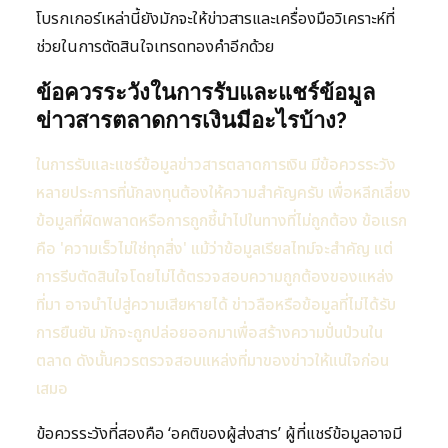
โบรกเกอร์เหล่านี้ยังมักจะให้ข่าวสารและเครื่องมือวิเคราะห์ที่
ช่วยในการตัดสินใจเทรดทองคำอีกด้วย
ข้อควรระวังในการรับและแชร์ข้อมูล
ข่าวสารตลาดการเงินมีอะไรบ้าง?
ในการรับและแชร์ข้อมูลข่าวสารตลาดการเงิน มีข้อควรระวัง
หลายประการที่นักลงทุนต้องให้ความสำคัญครับ เพื่อหลีกเลี่ยง
ข้อมูลที่ผิดพลาดหรือการถูกชี้นำไปในทางที่ไม่ถูกต้อง ข้อแรก
คือ 'ความเร็วไม่ใช่ทุกสิ่ง' แม้ว่าข้อมูลเรียลไทม์จะสำคัญ แต่
การรีบตัดสินใจโดยไม่ได้ตรวจสอบความถูกต้องของแหล่ง
ที่มา อาจนำไปสู่ความเสียหายได้ ข่าวลือหรือข้อมูลที่ไม่ได้รับ
การยืนยัน มักจะถูกปล่อยออกมาเพื่อสร้างความปั่นป่วนใน
ตลาด ดังนั้นควรตรวจสอบแหล่งที่มาของข่าวให้แน่ใจก่อน
เสมอ
ข้อควรระวังที่สองคือ ‘อคติของผู้ส่งสาร’ ผู้ที่แชร์ข้อมูลอาจมี