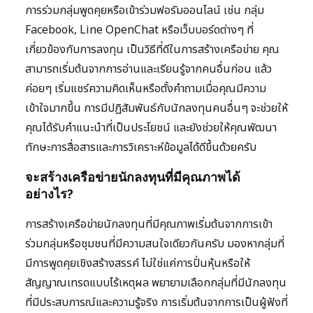
การร่วมกลุ่มพูดคุยหรือเข้าร่วมฟอรัมออนไลน์ เช่น กลุ่ม
Facebook, Line OpenChat หรือเว็บบอร์ดต่างๆ ที่
เกี่ยวข้องกับการลงทุน เป็นวิธีที่ดีในการสร้างเครือข่าย คุณ
สามารถเริ่มต้นจากการอ่านและเรียนรู้จากคนอื่นก่อน แล้ว
ค่อยๆ เริ่มแชร์ความคิดเห็นหรือตั้งคำถามเมื่อคุณมีความ
เข้าใจมากขึ้น การมีปฏิสัมพันธ์กับนักลงทุนคนอื่นๆ จะช่วยให้
คุณได้รับคำแนะนำที่เป็นประโยชน์ และยังช่วยให้คุณพัฒนา
ทักษะการสื่อสารและการวิเคราะห์ข้อมูลได้ดีขึ้นด้วยครับ
จะสร้างเครือข่ายนักลงทุนที่มีคุณภาพได้
อย่างไร?
การสร้างเครือข่ายนักลงทุนที่มีคุณภาพเริ่มต้นจากการเข้า
ร่วมกลุ่มหรือชุมชนที่มีความสนใจเดียวกันครับ มองหากลุ่มที่
มีการพูดคุยเชิงสร้างสรรค์ ไม่ใช่แค่การปั่นหุ้นหรือให้
สัญญาณเทรดแบบไร้เหตุผล พยายามเลือกกลุ่มที่มีนักลงทุน
ที่มีประสบการณ์และความรู้จริง การเริ่มต้นจากการเป็นผู้ฟังที่