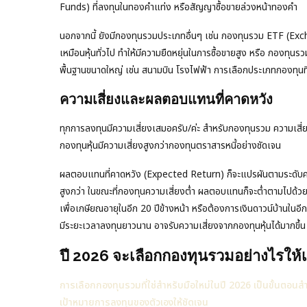
Funds) ที่ลงทุนในทองคำแท่ง หรือสัญญาซื้อขายล่วงหน้าทองคำ
นอกจากนี้ ยังมีกองทุนรวมประเภทอื่นๆ เช่น กองทุนรวม ETF (Exc
เหมือนหุ้นทั่วไป ทำให้มีความยืดหยุ่นในการซื้อขายสูง หรือ กองทุ
พื้นฐานขนาดใหญ่ เช่น สนามบิน โรงไฟฟ้า การเลือกประเภทกองทุนที่
ความเสี่ยงและผลตอบแทนที่คาดหวัง
ทุกการลงทุนมีความเสี่ยงเสมอครับ/ค่ะ สำหรับกองทุนรวม ความเสี่
กองทุนหุ้นมีความเสี่ยงสูงกว่ากองทุนตราสารหนี้อย่างชัดเจน
ผลตอบแทนที่คาดหวัง (Expected Return) ก็จะแปรผันตามระดับความ
สูงกว่า ในขณะที่กองทุนความเสี่ยงต่ำ ผลตอบแทนก็จะต่ำตามไปด้วย
เพื่อเกษียณอายุในอีก 20 ปีข้างหน้า หรือต้องการเงินดาวน์บ้านในอี
มีระยะเวลาลงทุนยาวนาน อาจรับความเสี่ยงจากกองทุนหุ้นได้มากขึ้น
ปี 2026 จะเลือกกองทุนรวมอย่างไรให้
การเลือกกองทุนรวมที่ใช่สำหรับมือใหม่ในปี 2026 เป็นขั้นตอน
เป้าหมายการลงทุนของตัวเองให้ชัดเจน