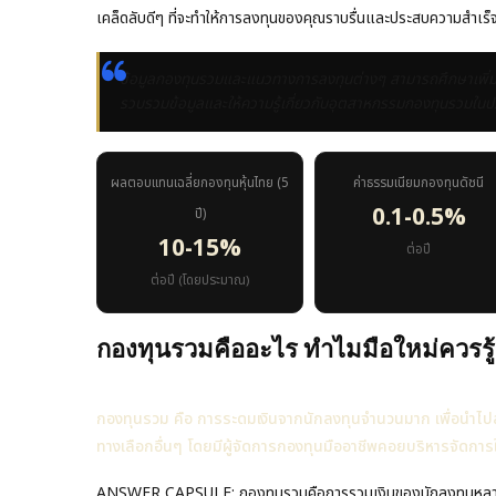
เคล็ดลับดีๆ ที่จะทำให้การลงทุนของคุณราบรื่นและประสบความสำเร็จใ
ข้อมูลกองทุนรวมและแนวทางการลงทุนต่างๆ สามารถศึกษาเพิ่มเต
รวบรวมข้อมูลและให้ความรู้เกี่ยวกับอุตสาหกรรมกองทุนรวมใน
ผลตอบแทนเฉลี่ยกองทุนหุ้นไทย (5
ค่าธรรมเนียมกองทุนดัชนี
0.1-0.5%
ปี)
10-15%
ต่อปี
ต่อปี (โดยประมาณ)
กองทุนรวมคืออะไร ทำไมมือใหม่ควรรู้
กองทุนรวม คือ การระดมเงินจากนักลงทุนจำนวนมาก เพื่อนำไปลงทุ
ทางเลือกอื่นๆ โดยมีผู้จัดการกองทุนมืออาชีพคอยบริหารจัดการใ
ANSWER CAPSULE: กองทุนรวมคือการรวมเงินของนักลงทุนหลายคนไปใ