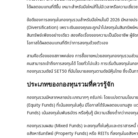
ได้ผลตอบแทนที่ดีขึ้น เหมาะสำหรับมือใหม่ที่ไม่มีเวลาหรือความเชี่ย
ข้อดีของการลงทุนในกองทุนรวมสำหรับมือใหม่ในปี 2026 มีหลายปร
(Diversification) เพราะเงินของคุณจะถูกนำไปลงทุนในสินทรัพย์
สินทรัพย์เพียงอย่างเดียว สองคือเรื่องของความเป็นมืออาชีพ ผู้จั
โอกาสได้ผลตอบแทนที่ดีกว่าการลงทุนด้วยตัวเอง
สามคือเรื่องของสภาพคล่อง การซื้อขายหน่วยลงทุนกองทุนรวมส่วนใหญ่ท
คนสามารถเข้าถึงการลงทุนได้ โดยทั่วไปแล้ว การเริ่มต้นลงทุนในกอง
กองทุนรวมดัชนี SET50 ที่มีนโยบายลงทุนตามดัชนีหุ้นไทย ซึ่งเป็นทางเ
ประเภทของกองทุนรวมที่ควรรู้จัก
กองทุนรวมมีหลากหลายประเภทมากๆ ครับ/ค่ะ โดยแบ่งตามนโยบายกา
(Equity Funds) ที่เน้นลงทุนในหุ้น มีโอกาสได้รับผลตอบแทนสูง แ
Funds) เน้นลงทุนในพันธบัตร หรือหุ้นกู้ มีความเสี่ยงต่ำกว่ากองทุ
กองทุนรวมผสม (Mixed Funds) จะลงทุนทั้งในหุ้นและตราสารหนี
อสังหาริมทรัพย์ (Property Funds) หรือ REITs ที่ลงทุนในอสังห