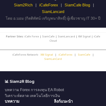
Siam2Rich
|
iCafeForex
|
SiamCafe Blog
|
SiamLancard
โดย อ.บอม (กิตติทัศน์ เจริญพนาสิทธิ์) ผู้เชี่ยวชาญ IT 30+ ปี
Partner Sites:
iCafe Forex
|
SiamCafe
|
SiamLancard
|
XM Signal
|
iCafe
Cloud
iCafeForex Network:
XM Signal
|
iCafeForex
|
SiamCafe
|
SiamLanCard
📊 Siam2R Blog
บทความ Forex การลงทุน EA Robot
วิเคราะห์ตลาด เทคโนโลยีการเงิน
บทความ
ลิงก์แนะนำ