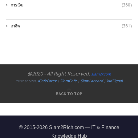
การเงิน
(360)
อาชีพ
(361)
@2020 - All Right Reserved.
siam2r.com
iCafeForex
SiamCafe
SiamLancard
XMSignal
Partner Sites:
|
|
|
BACK TO TOP
© 2015-2026 Siam2Rich.com — IT & Finance
Knowledge Hub