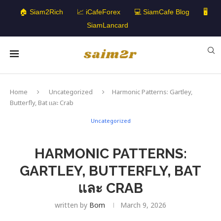
🏠 Siam2Rich
📈 iCafeForex
💻 SiamCafe Blog
🖥️
SiamLancard
Home
Uncategorized
Harmonic Patterns: Gartley,
Butterfly, Bat และ Crab
Uncategorized
HARMONIC PATTERNS:
GARTLEY, BUTTERFLY, BAT
และ CRAB
written by
Bom
March 9, 2026