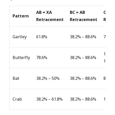
AB = XA
BC = AB
CD = 
Pattern
Retracement
Retracement
Retr
Gartley
61.8%
38.2% – 88.6%
78.6%
127.2
Butterfly
78.6%
38.2% – 88.6%
161.8
Bat
38.2% – 50%
38.2% – 88.6%
88.6%
Crab
38.2% – 61.8%
38.2% – 88.6%
161.8