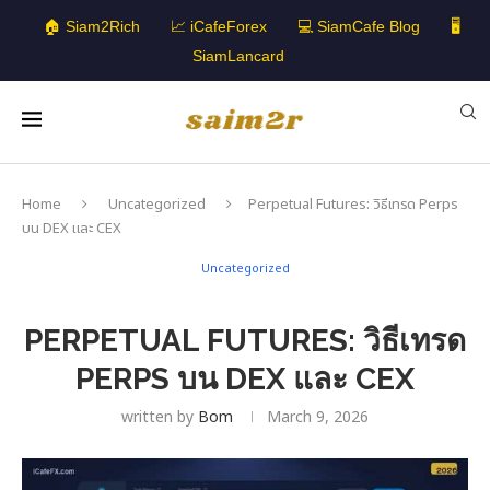
🏠 Siam2Rich
📈 iCafeForex
💻 SiamCafe Blog
🖥️
SiamLancard
Home
Uncategorized
Perpetual Futures: วิธีเทรด Perps
บน DEX และ CEX
Uncategorized
PERPETUAL FUTURES: วิธีเทรด
PERPS บน DEX และ CEX
written by
Bom
March 9, 2026