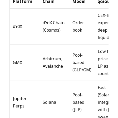
Platform
Chain
Model
จุดเด่น
CEX-like
dYdX Chain
Order
experienc
dYdX
(Cosmos)
book
deep
liquidity
Low fees,
Pool-
Arbitrum,
price impa
GMX
based
Avalanche
LP as
(GLP/GM)
counterpa
Fast
Pool-
(Solana),
Jupiter
Solana
based
integrate
Perps
(JLP)
with Jupit
swap