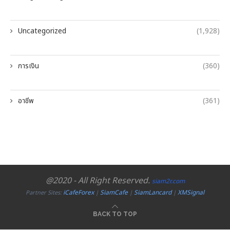
Uncategorized
(1,928)
การเงิน
(360)
อาชีพ
(361)
@2020 - All Right Reserved.
siam2r.com
iCafeForex
SiamCafe
SiamLancard
XMSignal
Partner Sites:
|
|
|
BACK TO TOP