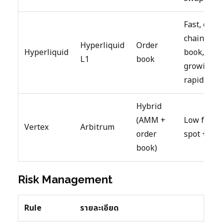
Fast, on-
chain ord
Hyperliquid
Order
Hyperliquid
book,
L1
book
growing
rapidly
Hybrid
(AMM +
Low fees,
Vertex
Arbitrum
order
spot + pe
book)
Risk Management
Rule
รายละเอียด