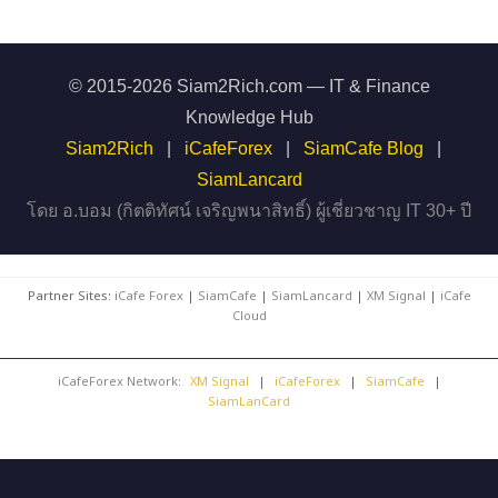
© 2015-2026 Siam2Rich.com — IT & Finance
Knowledge Hub
Siam2Rich
|
iCafeForex
|
SiamCafe Blog
|
SiamLancard
โดย อ.บอม (กิตติทัศน์ เจริญพนาสิทธิ์) ผู้เชี่ยวชาญ IT 30+ ปี
Partner Sites:
iCafe Forex
|
SiamCafe
|
SiamLancard
|
XM Signal
|
iCafe
Cloud
iCafeForex Network:
XM Signal
|
iCafeForex
|
SiamCafe
|
SiamLanCard