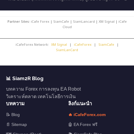
Partner Sites:
iCafe Forex
|
SiamCafe
|
SiamLancard
|
XM Signal
|
iCafe
Cloud
iCafeForex Network:
XM Signal
|
iCafeForex
|
SiamCafe
|
SiamLanCard
📊 Siam2R Blog
บทความ Forex การลงทุน EA Robot
วิเคราะห์ตลาด เทคโนโลยีการเงิน
บทความ
ลิงก์แนะนำ
📝 Blog
🔥 iCafeForex.com
📄 Sitemap
🤖 EA Forex ฟรี