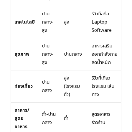
ปาน
รีวิวมือถือ
เทคโนโลยี
กลาง-
สูง
Laptop
สูง
Software
ปาน
อาหารเสริม
สุขภาพ
กลาง-
ปานกลาง
ออกกำลังกาย
สูง
ลดน้ำหนัก
สูง
รีวิวที่เที่ยว
ปาน
ท่องเที่ยว
(โรงแรม
โรงแรม เส้น
กลาง
ตั๋ว)
ทาง
อาหาร/
ต่ำ-ปาน
สูตรอาหาร
สูตร
ต่ำ
กลาง
รีวิวร้าน
อาหาร