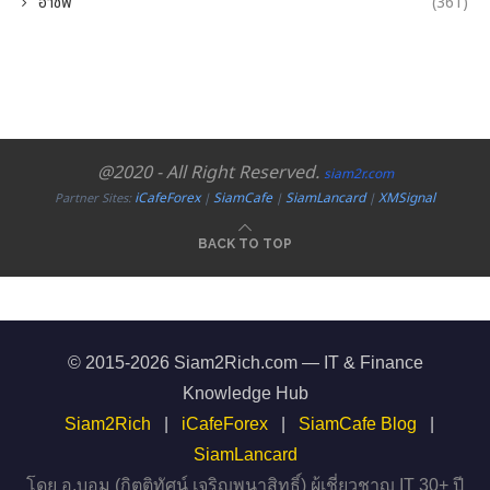
อาชีพ
(361)
@2020 - All Right Reserved.
siam2r.com
iCafeForex
SiamCafe
SiamLancard
XMSignal
Partner Sites:
|
|
|
BACK TO TOP
© 2015-2026 Siam2Rich.com — IT & Finance
Knowledge Hub
Siam2Rich
|
iCafeForex
|
SiamCafe Blog
|
SiamLancard
โดย อ.บอม (กิตติทัศน์ เจริญพนาสิทธิ์) ผู้เชี่ยวชาญ IT 30+ ปี