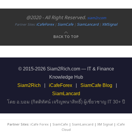
@2020 - All Right Reserved.
siam2r.com
iCafeForex
SiamCafe
SiamLancard
XMSignal
Partner Sites:
|
|
|
BACK TO TOP
© 2015-2026 Siam2Rich.com — IT & Finance
Knowledge Hub
Siam2Rich
|
iCafeForex
|
SiamCafe Blog
|
SiamLancard
โดย อ.บอม (กิตติทัศน์ เจริญพนาสิทธิ์) ผู้เชี่ยวชาญ IT 30+ ปี
Partner Sites:
iCafe Forex
|
SiamCafe
|
SiamLancard
|
XM Signal
|
iCafe
Cloud