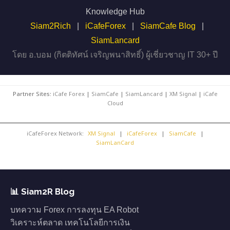
Knowledge Hub
Siam2Rich
|
iCafeForex
|
SiamCafe Blog
|
SiamLancard
โดย อ.บอม (กิตติทัศน์ เจริญพนาสิทธิ์) ผู้เชี่ยวชาญ IT 30+ ปี
Partner Sites:
iCafe Forex
|
SiamCafe
|
SiamLancard
|
XM Signal
|
iCafe
Cloud
iCafeForex Network:
XM Signal
|
iCafeForex
|
SiamCafe
|
SiamLanCard
📊 Siam2R Blog
บทความ Forex การลงทุน EA Robot
วิเคราะห์ตลาด เทคโนโลยีการเงิน