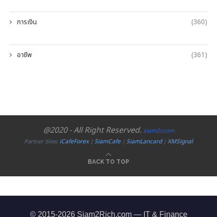
การเงิน
(360)
อาชีพ
(361)
@2020 - All Right Reserved.
siam2r.com
iCafeForex
SiamCafe
SiamLancard
XMSignal
Partner Sites:
|
|
|
BACK TO TOP
© 2015-2026 Siam2Rich.com — IT & Finance