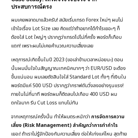
ประสบการณ์ตรง
ผมเคยพลาดมาแล้วครับ! สมัยเริ่มเทรด Forex ใหม่ๆ ผมไม่
เข้าใจเรื่อง Lot Size เลย คิดแต่ว่าถ้าอยากได้กำไรเยอะๆ ก็
ต้องใส่ Lot ใหญ่ๆ ปรากฏว่าเทรดไปไม่กี่ครั้ง พอร์ตก็เกือบ
แตก! เพราะผมไม่เคยคำนวณความเสี่ยงเลย
เหตุการณ์เกิดขึ้นในปี 2023 (ขอเล่าข้ามเวลาหน่อยนะ) ตอน
นั้นผมมั่นใจในสัญญาณเทคนิคมากๆ ว่า EUR/USD จะต้อง
ขึ้นแน่นอน ผมเลยตัดสินใจใส่ Standard Lot ทั้งๆ ที่เงินใน
พอร์ตมีแค่ 500 USD ปรากฏว่ากราฟดันวิ่งลงอย่างรุนแรง!
ภายในไม่กี่นาที พอร์ตผมก็ติดลบไปเกือบ 400 USD ผม
ตกใจมาก รีบ Cut Loss แทบไม่ทัน
จากเหตุการณ์ครั้งนั้น ทำให้ผมตระหนักว่า
การจัดการความ
เสี่ยง (Risk Management) สำคัญกว่าการทำกำไร
เยอะ! ถ้าเราไม่รู้จักป้องกันความเสี่ยง ต่อให้เก่งแค่ไหน สุดท้าย