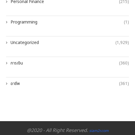
Personal Finance
(215)
Programming
(1)
Uncategorized
(1,929)
การเงิน
(360)
อาชีพ
(361)
@2020 - All Right Reserved.
siam2r.com