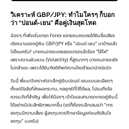
วิเคราะห์ GBP/JPY: ทำไมใครๆ ก็บอก
ว่า “ปอนด์-เยน” คือคู่เงินสุดโหด
น้องๆ ที่เพิ่งเริ่มเทรด Forex หลายคนคงเคยได้ยินชื่อเสียง
เรียงนามของคู่เงิน GBP/JPY หรือ “ปอนด์-เยน” มาบ้างแล้ว
ใช่ไหมครับ? บางคนอาจจะเคยลองเทรดแล้วร้อง “โอ้โห!”
เพราะความผันผวน (Volatility) ที่สูงมากๆ บางคนอาจจะยัง
ไม่กล้าแตะ เพราะได้ยินกิตติศัพท์ความโหดร้ายมานักต่อนัก
วันนี้ พี่จะมาวิเคราะห์เจาะลึกคู่เงินปอนด์-เยนแบบละเอียดๆ
ตั้งแต่ปัจจัยที่ส่งผลกระทบ, กลยุทธ์ที่ใช้ได้ผล, ไปจนถึงข้อ
ควรระวังที่สำคัญ เพื่อให้น้องๆ เข้าใจและสามารถเทรดคู่เงินนี้
ได้อย่างมีประสิทธิภาพมากขึ้น (แต่ก็ต้องระลึกเสมอว่า “การ
ลงทุนมีความเสี่ยง ผู้ลงทุนควรศึกษาข้อมูลก่อนตัดสินใจ
ลงทุน” นะครับ)