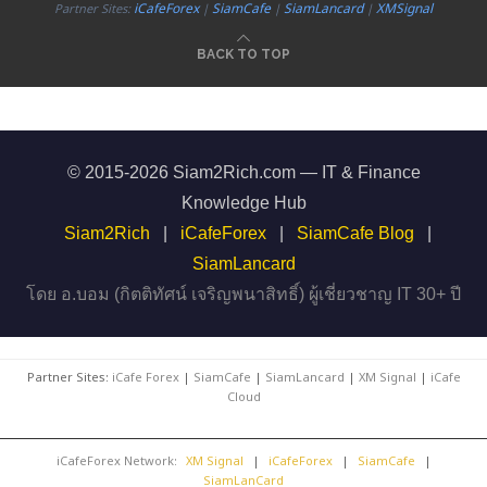
iCafeForex
SiamCafe
SiamLancard
XMSignal
Partner Sites:
|
|
|
BACK TO TOP
© 2015-2026 Siam2Rich.com — IT & Finance
Knowledge Hub
Siam2Rich
|
iCafeForex
|
SiamCafe Blog
|
SiamLancard
โดย อ.บอม (กิตติทัศน์ เจริญพนาสิทธิ์) ผู้เชี่ยวชาญ IT 30+ ปี
Partner Sites:
iCafe Forex
|
SiamCafe
|
SiamLancard
|
XM Signal
|
iCafe
Cloud
iCafeForex Network:
XM Signal
|
iCafeForex
|
SiamCafe
|
SiamLanCard