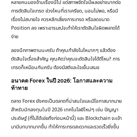
หลายคนมองข้ามเรื่องนี้ไป แต่สภาพจิตใจมีผลอย่างมากต่อ
การตัดสินใจเทรด ช่วงไหนที่เราเครียด, นอนไม่พอ, หรือมี
เรื่องไม่สบายใจ ควรหลีกเลี่ยงการเทรด หรือลดขนาด
Position ลง เพราะอารมณ์จะทำให้เราตัดสินใจผิดพลาดได้
ง่าย
ลองนึกภาพตามนะครับ ถ้าคุณกำลังโมโหมากๆ แล้วต้อง
ตัดสินใจเรื่องสำคัญ คุณคิดว่าคุณจะตัดสินใจได้ดีไหม? การ
เทรดก็เหมือนกันครับ ต้องมีสติและใจเย็นเสมอ
อนาคต Forex ในปี 2026: โอกาสและความ
ท้าทาย
ตลาด Forex ยังคงเป็นตลาดที่น่าสนใจและมีโอกาสมากมาย
สำหรับนักลงทุนในปี 2026 เทคโนโลยีใหม่ๆ เช่น ปัญญา
ประดิษฐ์ (ที่ไม่ได้เอ่ยถึงก่อนหน้านี้) และ Blockchain จะเข้า
มามีบทบาทมากขึ้น ทำให้การเทรดสะดวกและรวดเร็วยิ่งขึ้น