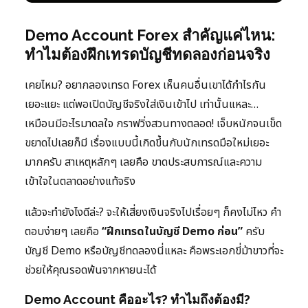
Demo Account Forex สำคัญแค่ไหน:
ทำไมต้องฝึกเทรดบัญชีทดลองก่อนจริง
เคยไหม? อยากลองเทรด Forex เห็นคนอื่นเขาได้กำไรกัน
เยอะแยะ แต่พอเปิดบัญชีจริงใส่เงินเข้าไป เท่านั้นแหละ…
เหมือนมีอะไรมาดลใจ กราฟวิ่งสวนทางตลอด! เจ็บหนักจนเข็ด
ขยาดไปเลยก็มี เรื่องแบบนี้เกิดขึ้นกับนักเทรดมือใหม่เยอะ
มากครับ สาเหตุหลักๆ เลยคือ ขาดประสบการณ์และความ
เข้าใจในตลาดอย่างแท้จริง
แล้วจะทำยังไงดีล่ะ? จะให้เสี่ยงเงินจริงไปเรื่อยๆ ก็คงไม่ไหว คำ
ตอบง่ายๆ เลยคือ
“ฝึกเทรดในบัญชี Demo ก่อน”
ครับ
บัญชี Demo หรือบัญชีทดลองนี่แหละ คือพระเอกขี่ม้าขาวที่จะ
ช่วยให้คุณรอดพ้นจากหายนะได้
Demo Account คืออะไร? ทำไมถึงต้องมี?