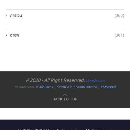
การเงิน
(360)
อาชีพ
(361)
@2020 - All Right Reserved.
siam2r.com
iCafeForex
SiamCafe
SiamLancard
XMSignal
Partner Sites:
|
|
|
BACK TO TOP