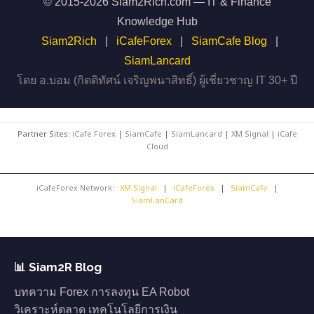
© 2015-2026 Siam2Rich.com — IT & Finance
Knowledge Hub
Siam2Rich
|
iCafeForex
|
SiamCafe Blog
|
SiamLancard
โดย อ.บอม (กิตติทัศน์ เจริญพนาสิทธิ์) ผู้เชี่ยวชาญ IT 30+ ปี
Partner Sites:
iCafe Forex
|
SiamCafe
|
SiamLancard
|
XM Signal
|
iCafe
Cloud
iCafeForex Network:
XM Signal
|
iCafeForex
|
SiamCafe
|
SiamLanCard
📊 Siam2R Blog
บทความ Forex การลงทุน EA Robot
วิเคราะห์ตลาด เทคโนโลยีการเงิน