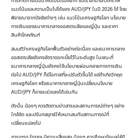
การคาดการณ์อนาคตเป็นเรื่องยาก แต่เราสามารถวิเคราะห์
แนวโน้มและความเป็นไปได้ของ AUD/JPY ในปี 2026 ได้ โดย
พิจารณาจากปัจจัยต่างๆ เช่น แนวโน้มเศรษฐกิจโลก นโยบาย
การเงินของธนาคารกลางออสเตรเลียและญี่ปุ่น และราคา
สินค้าโภคภัณฑ์
สมมติว่าเศรษฐกิจโลกฟื้นตัวอย่างต่อเนื่อง และธนาคารกลาง
ออสเตรเลียยังคงอัตราดอกเบี้ยไว้ในระดับสูง ในขณะที่
ธนาคารกลางญี่ปุ่นยังคงใช้นโยบายผ่อนคลายทางการเงิน
ต่อไป AUD/JPY ก็มีโอกาสที่จะปรับตัวขึ้นได้ แต่ถ้าเกิดวิกฤต
เศรษฐกิจโลก หรือธนาคารกลางญี่ปุ่นเปลี่ยนนโยบาย
AUD/JPY ก็อาจจะร่วงลงได้เช่นกัน
ดังนั้น น้องๆ ควรติดตามข่าวสารและสถานการณ์ต่างๆ อย่าง
ใกล้ชิด และปรับกลยุทธ์ให้เหมาะสมกับสถานการณ์ที่
เปลี่ยนแปลงไป
การเทรด Forex มีความเสี่ยงสูง น้องๆ ควรศึกษาข้อมูลให้ดี