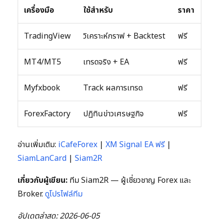
เครื่องมือ
ใช้สำหรับ
ราคา
TradingView
วิเคราะห์กราฟ + Backtest
ฟรี
MT4/MT5
เทรดจริง + EA
ฟรี
Myfxbook
Track ผลการเทรด
ฟรี
ForexFactory
ปฏิทินข่าวเศรษฐกิจ
ฟรี
อ่านเพิ่มเติม:
iCafeForex
|
XM Signal EA ฟรี
|
SiamLanCard
|
Siam2R
เกี่ยวกับผู้เขียน:
ทีม Siam2R — ผู้เชี่ยวชาญ Forex และ
Broker.
ดูโปรไฟล์ทีม
อัปเดตล่าสุด: 2026-06-05