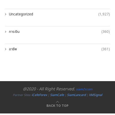
Uncategorized
(1,927)
การเงิน
(360)
อาชีพ
(361)
@2020 - All Right Reserved.
siam2r.com
iCafeForex
SiamCafe
SiamLancard
XMSignal
Partner Sites:
|
|
|
BACK TO TOP