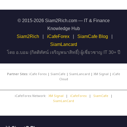
© 2015-2026 Siam2Rich.com — IT & Finance
Knowledge Hub
Siam2Rich
|
iCafeForex
|
SiamCafe Blog
|
SiamLancard
โดย อ.บอม (กิตติทัศน์ เจริญพนาสิทธิ์) ผู้เชี่ยวชาญ IT 30+ ปี
Partner Sites:
iCafe Forex
|
SiamCafe
|
SiamLancard
|
XM Signal
|
iCafe
Cloud
iCafeForex Network:
XM Signal
|
iCafeForex
|
SiamCafe
|
SiamLanCard