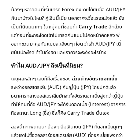
น้องๆ หลายคนที่เริ่มเทรด Forex คงเคยได้ยินชื่อ AUD/JPY
กันมาบ้างใช่ไหม? คู่เงินนี้เนี่ย นอกจากจะวิ่งแรงสะใจแล้ว ยัง
เป็นที่นิยมมากๆ ในหมู่คนที่ชอบทำ
Carry Trade
อีกด้วย
แต่ก่อนที่จะกระโดดเข้าไปเทรดกันแบบไม่คิดหน้าคิดหลัง พี่
อยากชวนมาคุยกันแบบละเอียดๆ ก่อน ว่าเจ้า AUD/JPY เนี่
ยมันมีอะไรดี ทำไมถึงฮิต และเราควรจะระวังอะไรบ้าง
ทำไม AUD/JPY ถึงเป็นที่นิยม?
เหตุผลหลักๆ เลยก็คือเรื่องของ
ส่วนต่างอัตราดอกเบี้ย
ระหว่างออสเตรเลีย (AUD) กับญี่ปุ่น (JPY) โดยปกติแล้ว
ธนาคารกลางออสเตรเลียมักจะตั้งอัตราดอกเบี้ยสูงกว่าญี่ปุ่น
ทำให้คนที่ถือ AUD/JPY จะได้รับดอกเบี้ย (interest) จากการ
ถือสถานะ Long (ซื้อ) ซึ่งก็คือ Carry Trade นั่นเอง
ลองนึกภาพตามนะ น้องๆ ยืมเงินเยน (JPY) ที่ดอกเบี้ยถูกๆ
แล้วเอาไปซื้อดอลลาร์ออสเตรเลีย (AUD) ที่ดอกเบี้ยแพงกว่า