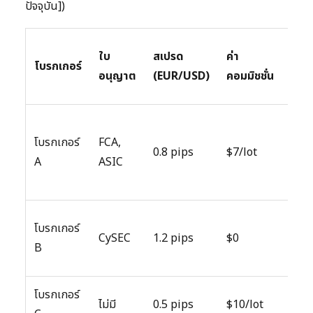
ปัจจุบัน])
ใบ
สเปรด
ค่า
โบรกเกอร์
แพล
อนุญาต
(EUR/USD)
คอมมิชชั่น
โบรกเกอร์
FCA,
0.8 pips
$7/lot
MT4
A
ASIC
โบรกเกอร์
MT4
CySEC
1.2 pips
$0
B
cTr
โบรกเกอร์
ไม่มี
0.5 pips
$10/lot
MT