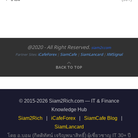
@2020 - All Right Reserved.
siam2r.com
iCafeForex
SiamCafe
SiamLancard
XMSignal
Partner Sites:
|
|
|
BACK TO TOP
© 2015-2026 Siam2Rich.com — IT & Finance
Knowledge Hub
Siam2Rich
|
iCafeForex
|
SiamCafe Blog
|
SiamLancard
โดย อ.บอม (กิตติทัศน์ เจริญพนาสิทธิ์) ผู้เชี่ยวชาญ IT 30+ ปี