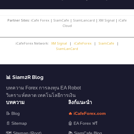
Partner Sites:
iCafe Forex
|
SiamCafe
|
SiamLancard
|
XM Signal
|
iCafe
Cloud
iCafeForex Network:
XM Signal
|
iCafeForex
|
SiamCafe
|
SiamLanCard
📊 Siam2R Blog
บทความ Forex การลงทุน EA Robot
วิเคราะห์ตลาด เทคโนโลยีการเงิน
บทความ
ลิงก์แนะนำ
📝 Blog
🔥 iCafeForex.com
📄 Sitemap
🤖 EA Forex ฟรี
🗺️ Sitemap (Root)
📚 SiamCafe Blog