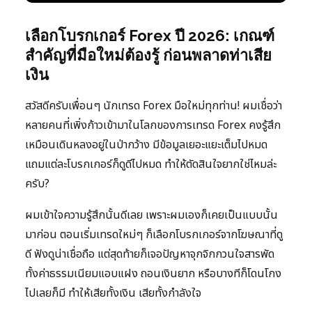
เลือกโบรกเกอร์ Forex ปี 2026: เกณฑ์
สำคัญที่มือใหม่ต้องรู้ ก่อนพลาดท่าเสีย
เงิน
สวัสดีครับเพื่อนๆ นักเทรด Forex มือใหม่ทุกท่าน! ผมเชื่อว่า
หลายคนที่เพิ่งก้าวเข้ามาในโลกของการเทรด Forex คงรู้สึก
เหมือนเดินหลงอยู่ในป่ากว้าง มีข้อมูลเยอะแยะเต็มไปหมด
แถมแต่ละโบรกเกอร์ก็ดูดีไปหมด ทำให้ตัดสินใจยากใช่ไหมล่ะ
ครับ?
ผมเข้าใจความรู้สึกนั้นดีเลย เพราะผมเองก็เคยเป็นแบบนั้น
มาก่อน ตอนเริ่มเทรดใหม่ๆ ก็เลือกโบรกเกอร์จากโฆษณาที่ดู
ดี ฟังดูน่าเชื่อถือ แต่สุดท้ายก็เจอปัญหาจุกจิกกวนใจสารพัด
ทั้งค่าธรรมเนียมแอบแฝง ถอนเงินยาก หรือบางทีก็โดนโกง
ไปเลยก็มี ทำให้เสียทั้งเงิน เสียทั้งกำลังใจ