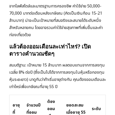
จากไลฟ์สไตล์และมาตรฐานการครองชีพ ค่าใช้จ่าย 50,000-
70,000 บาทต่อเดือนหลังเกษียณ (คิดเป็นเงินก้อน 15-21
ล้านบาท) น่าจะเป็นเป้าหมายที่สมจริงและสบายได้ระดับหนึ่ง
สำหรับหลายคน โดยอาจรวมค่าใช้จ่ายสุขภาพที่เพิ่มขึ้นและค่า
ท่องเที่ยวด้วย
แล้วต้องออมเดือนละเท่าไหร่? เปิด
ตารางคำนวณชัดๆ
สมมติฐาน: เป้าหมาย 15 ล้านบาท ผลตอบแทนจากการลงทุน
เฉลี่ย 8% ต่อปี (ซึ่งเป็นไปได้จากการลงทุนในหุ้นหรือกองทุน
หุ้นระยะยาว) มาดูกันว่าถ้าเริ่มอายุต่างกัน คุณต้องออมเดือนละ
เท่าไหร่เพื่อเกษียณที่อายุ 55 ปี
ต้อง
อายุ
จำนวนปี
ยอดสะสม
ออม
ระดับ
ที่
ที่ออม
เมื่ออายุ 55