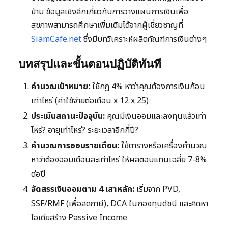
ข้าม ข้อมูลเชิงลึกเกี่ยวกับการวางแผนการเงินเพื่อ
สุขภาพสามารถศึกษาเพิ่มเติมได้จากผู้เชี่ยวชาญที่
SiamCafe.net
ซึ่งมีบทวิเคราะห์ผลิตภัณฑ์การเงินต่างๆ
บทสรุปและขั้นตอนปฏิบัติทันที
คำนวณเป้าหมาย:
ใช้กฎ 4% หาว่าคุณต้องการเงินก้อน
เท่าไหร่ (ค่าใช้จ่ายต่อเดือน x 12 x 25)
ประเมินสถานะปัจจุบัน:
คุณมีเงินออมและลงทุนแล้วเท่า
ไหร่? อายุเท่าไหร่? ระยะเวลาอีกกี่ปี?
คำนวณการออมรายเดือน:
ใช้ตารางหรือเครื่องคำนวณ
หาว่าต้องออมเดือนละเท่าไหร่ ให้ผลตอบแทนเฉลี่ย 7-8%
ต่อปี
จัดสรรเงินออมตาม 4 เสาหลัก:
เริ่มจาก PVD,
SSF/RMF (เพื่อลดภาษี), DCA ในกองทุนดัชนี และคิดหา
ไอเดียสร้าง Passive Income