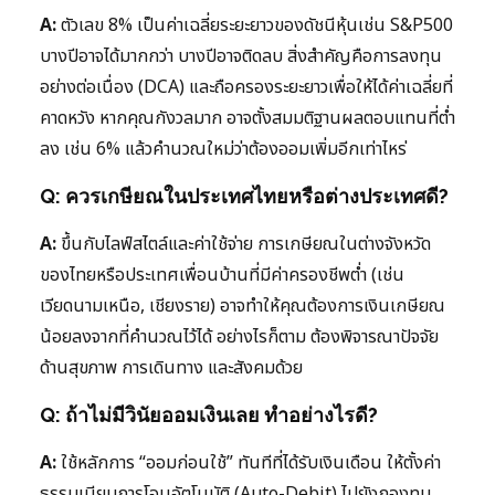
A:
ตัวเลข 8% เป็นค่าเฉลี่ยระยะยาวของดัชนีหุ้นเช่น S&P500
บางปีอาจได้มากกว่า บางปีอาจติดลบ สิ่งสำคัญคือการลงทุน
อย่างต่อเนื่อง (DCA) และถือครองระยะยาวเพื่อให้ได้ค่าเฉลี่ยที่
คาดหวัง หากคุณกังวลมาก อาจตั้งสมมติฐานผลตอบแทนที่ต่ำ
ลง เช่น 6% แล้วคำนวณใหม่ว่าต้องออมเพิ่มอีกเท่าไหร่
Q: ควรเกษียณในประเทศไทยหรือต่างประเทศดี?
A:
ขึ้นกับไลฟ์สไตล์และค่าใช้จ่าย การเกษียณในต่างจังหวัด
ของไทยหรือประเทศเพื่อนบ้านที่มีค่าครองชีพต่ำ (เช่น
เวียดนามเหนือ, เชียงราย) อาจทำให้คุณต้องการเงินเกษียณ
น้อยลงจากที่คำนวณไว้ได้ อย่างไรก็ตาม ต้องพิจารณาปัจจัย
ด้านสุขภาพ การเดินทาง และสังคมด้วย
Q: ถ้าไม่มีวินัยออมเงินเลย ทำอย่างไรดี?
A:
ใช้หลักการ “ออมก่อนใช้” ทันทีที่ได้รับเงินเดือน ให้ตั้งค่า
ธรรมเนียมการโอนอัตโนมัติ (Auto-Debit) ไปยังกองทุน