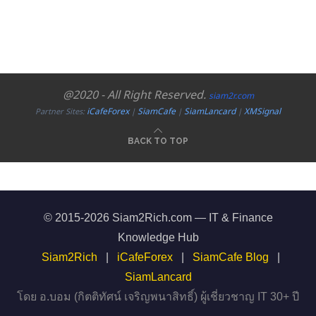
@2020 - All Right Reserved.
siam2r.com
iCafeForex
SiamCafe
SiamLancard
XMSignal
Partner Sites:
|
|
|
BACK TO TOP
© 2015-2026 Siam2Rich.com — IT & Finance
Knowledge Hub
Siam2Rich
|
iCafeForex
|
SiamCafe Blog
|
SiamLancard
โดย อ.บอม (กิตติทัศน์ เจริญพนาสิทธิ์) ผู้เชี่ยวชาญ IT 30+ ปี