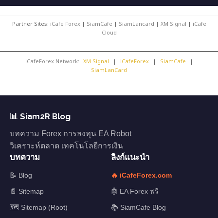
Partner Sites:
iCafe Forex
|
SiamCafe
|
SiamLancard
|
XM Signal
|
iCafe
Cloud
iCafeForex Network:
XM Signal
|
iCafeForex
|
SiamCafe
|
SiamLanCard
📊 Siam2R Blog
บทความ Forex การลงทุน EA Robot
วิเคราะห์ตลาด เทคโนโลยีการเงิน
บทความ
ลิงก์แนะนำ
📝 Blog
🔥 iCafeForex.com
📄 Sitemap
🤖 EA Forex ฟรี
🗺️ Sitemap (Root)
📚 SiamCafe Blog