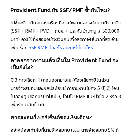
Provident Fund กับ SSF/RMF ซ้ำกันไหม?
ไม่ซ้ำครับ เป็นคนละเครื่องมือ แต่เพดานลดหย่อนภาษีรวมกัน
(SSF + RMF + PVD + กบข. + ประกันบำนาญ ≤ 500,000
บาท) ควรใช้ทั้งสองอย่างร่วมกันเพื่อลดภาษีให้มากที่สุด อ่าน
เพิ่มเรื่อง
SSF RMF คืออะไร ลดภาษีได้เท่าไหร่
ลาออกจากงานแล้ว เงินใน Provident Fund จะ
เป็นยังไง?
มี 3 ทางเลือก: 1) ถอนออกมาเลย (ต้องเสียภาษีในส่วน
นายจ้างสมทบและผลประโยชน์ ถ้าอายุงานไม่ถึง 5 ปี) 2) โอน
ไปกองทุนของบริษัทใหม่ 3) โอนไป RMF แนะนำข้อ 2 หรือ 3
เพื่อรักษาสิทธิ์ภาษี
ควรสะสมกี่เปอร์เซ็นต์ของเงินเดือน?
อย่างน้อยเท่ากับที่นายจ้างสมทบ (เช่น นายจ้างสมทบ 5% ก็