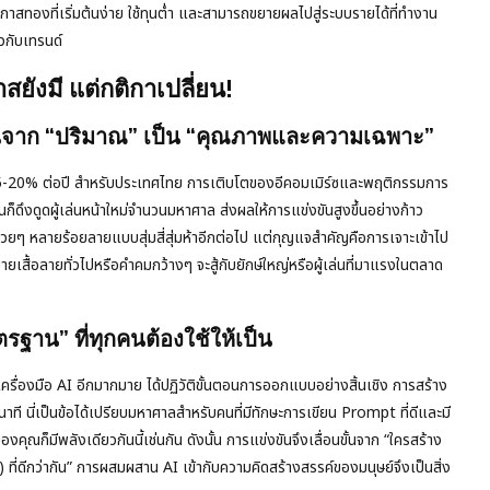
กาสทองที่เริ่มต้นง่าย ใช้ทุนต่ำ และสามารถขยายผลไปสู่ระบบรายได้ที่ทำงาน
วกับเทรนด์
ังมี แต่กติกาเปลี่ยน!
่ยนจาก “ปริมาณ” เป็น “คุณภาพและความเฉพาะ”
5-20% ต่อปี สำหรับประเทศไทย การเติบโตของอีคอมเมิร์ซและพฤติกรรมการ
ก็ดึงดูดผู้เล่นหน้าใหม่จำนวนมหาศาล ส่งผลให้การแข่งขันสูงขึ้นอย่างก้าว
ายสวยๆ หลายร้อยลายแบบสุ่มสี่สุ่มห้าอีกต่อไป แต่กุญแจสำคัญคือการเจาะเข้าไป
ยเสื้อลายทั่วไปหรือคำคมกว้างๆ จะสู้กับยักษ์ใหญ่หรือผู้เล่นที่มาแรงในตลาด
ตรฐาน” ที่ทุกคนต้องใช้ให้เป็น
องมือ AI อีกมากมาย ได้ปฏิวัติขั้นตอนการออกแบบอย่างสิ้นเชิง การสร้าง
นาที นี่เป็นข้อได้เปรียบมหาศาลสำหรับคนที่มีทักษะการเขียน Prompt ที่ดีและมี
คุณก็มีพลังเดียวกันนี้เช่นกัน ดังนั้น การแข่งขันจึงเลื่อนขั้นจาก “ใครสร้าง
) ที่ดีกว่ากัน” การผสมผสาน AI เข้ากับความคิดสร้างสรรค์ของมนุษย์จึงเป็นสิ่ง