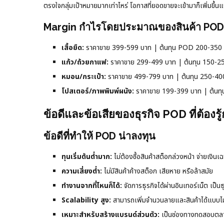
ตรงใจกลุ่มเป้าหมายมากเท่าไหร่ โอกาสที่ยอดขายจะเข้ามาก็เพิ่มขึ้น
Margin กำไรโดยประมาณของสินค้า POD
เสื้อยืด:
ราคาขาย 399-599 บาท | ต้นทุน POD 200-350
แก้ว/ถ้วยกาแฟ:
ราคาขาย 299-499 บาท | ต้นทุน 150-
หมอน/กระเป๋า:
ราคาขาย 499-799 บาท | ต้นทุน 250-4
โปสเตอร์/ภาพพิมพ์ผนัง:
ราคาขาย 199-399 บาท | ต้นท
ข้อดีและข้อเสียของธุรกิจ POD ที่ต้องรู้ก
ข้อดีที่ทำให้ POD น่าลงทุน
ทุนเริ่มต้นต่ำมาก:
ไม่ต้องซื้อสินค้าสต็อกล่วงหน้า จ่ายเงินเฉพา
ความเสี่ยงต่ำ:
ไม่มีสินค้าค้างสต็อก เสียหาย หรือล้าสมัย
ทำงานจากที่ไหนก็ได้:
จัดการธุรกิจได้ผ่านอินเทอร์เน็ต เป็นธ
Scalability สูง:
สามารถเพิ่มจำนวนลายและสินค้าได้แบบไม่
เหมาะสำหรับสร้างแบรนด์ส่วนตัว:
เป็นช่องทางทดสอบตลาดแ