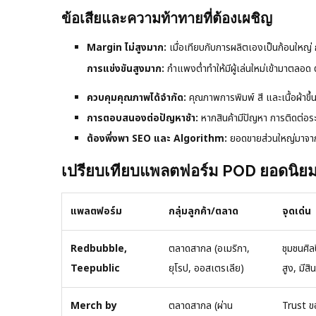
ข้อเสียและความท้าทายที่ต้องเผชิญ
Margin ไม่สูงมาก:
เมื่อเทียบกับการผลิตเองเป็นก้อนใหญ่ ก
การแข่งขันสูงมาก:
กำแพงต่ำทำให้มีผู้เล่นใหม่เข้ามาตลอ
ควบคุมคุณภาพได้จำกัด:
คุณภาพการพิมพ์ สี และเนื้อผ้าขึ้น
การตอบสนองต่อปัญหาช้า:
หากสินค้ามีปัญหา การติดต่อระ
ต้องพึ่งพา SEO และ Algorithm:
ยอดขายส่วนใหญ่มาจาก
เปรียบเทียบแพลตฟอร์ม POD ยอดนิยม: 
แพลตฟอร์ม
กลุ่มลูกค้า/ตลาด
จุดเด่น
Redbubble,
ตลาดสากล (อเมริกา,
ชุมชนศิล
Teepublic
ยุโรป, ออสเตรเลีย)
สูง, มี
Merch by
ตลาดสากล (ผ่าน
Trust ข