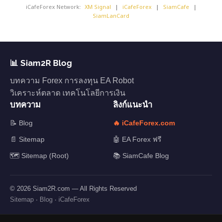
iCafeForex Network:
XM Signal
|
iCafeForex
|
SiamCafe
|
SiamLanCard
📊 Siam2R Blog
บทความ Forex การลงทุน EA Robot
วิเคราะห์ตลาด เทคโนโลยีการเงิน
บทความ
ลิงก์แนะนำ
📝 Blog
🔥 iCafeForex.com
📄 Sitemap
🤖 EA Forex ฟรี
🗺️ Sitemap (Root)
📚 SiamCafe Blog
© 2026 Siam2R.com — All Rights Reserved
Sitemap
·
Blog
·
iCafeForex