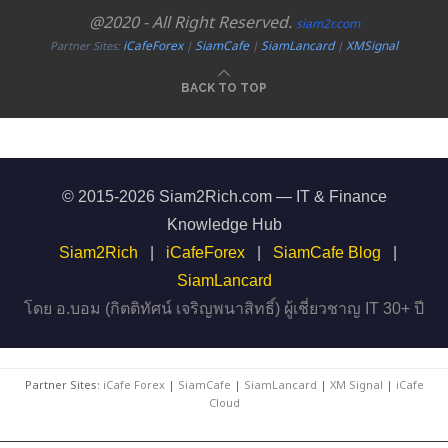
@2020 - All Right Reserved.
siam2r.com
iCafeForex
SiamCafe
SiamLancard
XMSignal
Partner Sites:
|
|
|
BACK TO TOP
© 2015-2026 Siam2Rich.com — IT & Finance
Knowledge Hub
Siam2Rich
|
iCafeForex
|
SiamCafe Blog
|
SiamLancard
โดย อ.บอม (กิตติทัศน์ เจริญพนาสิทธิ์) ผู้เชี่ยวชาญ IT 30+ ปี
Partner Sites:
iCafe Forex
|
SiamCafe
|
SiamLancard
|
XM Signal
|
iCafe
Cloud