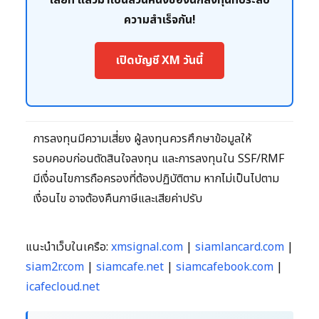
เลยที่ แล้วมาเป็นส่วนหนึ่งของนักลงทุนที่ประสบ
ความสำเร็จกัน!
เปิดบัญชี XM วันนี้
การลงทุนมีความเสี่ยง ผู้ลงทุนควรศึกษาข้อมูลให้
รอบคอบก่อนตัดสินใจลงทุน และการลงทุนใน SSF/RMF
มีเงื่อนไขการถือครองที่ต้องปฏิบัติตาม หากไม่เป็นไปตาม
เงื่อนไข อาจต้องคืนภาษีและเสียค่าปรับ
แนะนำเว็บในเครือ:
xmsignal.com
|
siamlancard.com
|
siam2r.com
|
siamcafe.net
|
siamcafebook.com
|
icafecloud.net