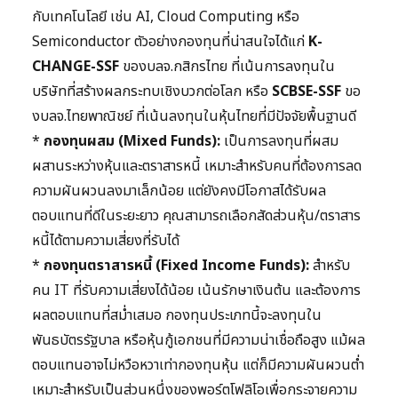
กับเทคโนโลยี เช่น AI, Cloud Computing หรือ
Semiconductor ตัวอย่างกองทุนที่น่าสนใจได้แก่
K-
CHANGE-SSF
ของบลจ.กสิกรไทย ที่เน้นการลงทุนใน
บริษัทที่สร้างผลกระทบเชิงบวกต่อโลก หรือ
SCBSE-SSF
ขอ
งบลจ.ไทยพาณิชย์ ที่เน้นลงทุนในหุ้นไทยที่มีปัจจัยพื้นฐานดี
*
กองทุนผสม (Mixed Funds):
เป็นการลงทุนที่ผสม
ผสานระหว่างหุ้นและตราสารหนี้ เหมาะสำหรับคนที่ต้องการลด
ความผันผวนลงมาเล็กน้อย แต่ยังคงมีโอกาสได้รับผล
ตอบแทนที่ดีในระยะยาว คุณสามารถเลือกสัดส่วนหุ้น/ตราสาร
หนี้ได้ตามความเสี่ยงที่รับได้
*
กองทุนตราสารหนี้ (Fixed Income Funds):
สำหรับ
คน IT ที่รับความเสี่ยงได้น้อย เน้นรักษาเงินต้น และต้องการ
ผลตอบแทนที่สม่ำเสมอ กองทุนประเภทนี้จะลงทุนใน
พันธบัตรรัฐบาล หรือหุ้นกู้เอกชนที่มีความน่าเชื่อถือสูง แม้ผล
ตอบแทนอาจไม่หวือหวาเท่ากองทุนหุ้น แต่ก็มีความผันผวนต่ำ
เหมาะสำหรับเป็นส่วนหนึ่งของพอร์ตโฟลิโอเพื่อกระจายความ