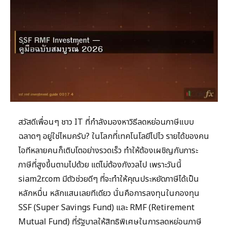
สวัสดีเพื่อนๆ ชาว IT ที่กำลังมองหาวิธีลดหย่อนภาษีแบบ
ฉลาดๆ อยู่ใช่ไหมครับ? ในโลกที่เทคโนโลยีไปไว รายได้ของคน
ไอทีหลายคนก็เติบโตอย่างรวดเร็ว ทำให้ต้องเผชิญกับภาระ
ภาษีที่สูงขึ้นตามไปด้วย แต่ไม่ต้องกังวลไป เพราะวันนี้
siam2r.com มีตัวช่วยดีๆ ที่จะทำให้คุณประหยัดภาษีได้เป็น
หลักหมื่น หลักแสนเลยทีเดียว นั่นคือการลงทุนในกองทุน
SSF (Super Savings Fund) และ RMF (Retirement
Mutual Fund) ที่รัฐบาลให้สิทธิพิเศษในการลดหย่อนภาษี