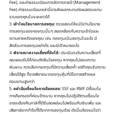
Fee), และค่าธรรมเนียมการจัดการรายปี (Management
Fee) ค่าธรรมเนียมเหล่านี้อาจส่งผลกระทบต่อผลตอบแทน
รวมของคุณในระยะยาวได้
3.
เข้าใจนโยบายการลงทุน:
ตรวจสอบให้แน่ใจว่านโยบาย
การลงทุนของกองทุนนั้นๆ สอดคล้องกับความเข้าใจและ
ความคาดหวังของคุณ เช่น กองทุนเน้นลงทุนในอะไร มี
สัดส่วนการลงทุนอย่างไร และมีเป้าหมายอะไร
4.
พิจารณาความเสี่ยงที่รับได้:
ประเมินระดับความเสี่ยงที่
คุณยอมรับได้ก่อนตัดสินใจลงทุน หากคุณไม่ชอบความ
ผันผวน ควรเลือกกองทุนที่มีความเสี่ยงต่ำ แต่ถ้าคุณรับความ
เสี่ยงได้สูง ก็อาจพิจารณากองทุนหุ้นที่มีโอกาสสร้างผล
ตอบแทนสูงกว่า
5.
อย่าลืมเงื่อนไขการถือครอง:
SSF และ RMF มีเงื่อนไข
การถือครองที่ค่อนข้างนาน หากคุณไม่ปฏิบัติตามเงื่อนไข
อาจจะต้องคืนภาษีที่ได้รับลดหย่อนไปพร้อมกับเงินเพิ่ม และ
เสียภาษีจากกำไรที่ได้จากการลงทุนด้วย ดังนั้นต้องแน่ใจว่า