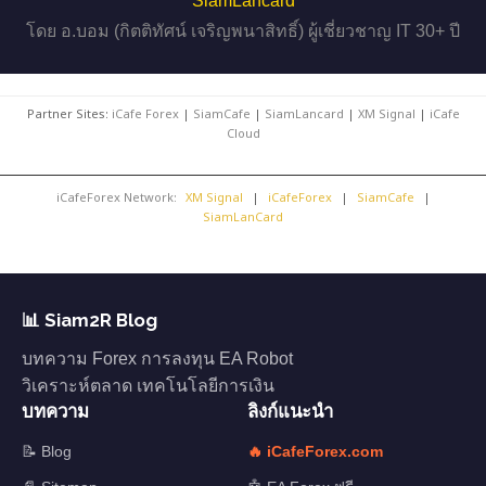
SiamLancard
โดย อ.บอม (กิตติทัศน์ เจริญพนาสิทธิ์) ผู้เชี่ยวชาญ IT 30+ ปี
Partner Sites:
iCafe Forex
|
SiamCafe
|
SiamLancard
|
XM Signal
|
iCafe
Cloud
iCafeForex Network:
XM Signal
|
iCafeForex
|
SiamCafe
|
SiamLanCard
📊 Siam2R Blog
บทความ Forex การลงทุน EA Robot
วิเคราะห์ตลาด เทคโนโลยีการเงิน
บทความ
ลิงก์แนะนำ
📝 Blog
🔥 iCafeForex.com