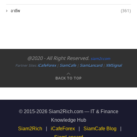
อาชีพ
(361)
@2020 - All Right Reserved.
siam2r.com
iCafeForex
SiamCafe
SiamLancard
XMSignal
Partner Sites:
|
|
|
BACK TO TOP
© 2015-2026 Siam2Rich.com — IT & Finance
Knowledge Hub
Siam2Rich
|
iCafeForex
|
SiamCafe Blog
|