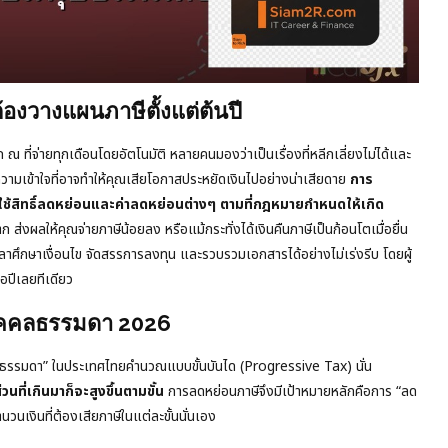
องวางแผนภาษีตั้งแต่ต้นปี
 ณ ที่จ่ายทุกเดือนโดยอัตโนมัติ หลายคนมองว่าเป็นเรื่องที่หลีกเลี่ยงไม่ได้และ
วามเข้าใจที่อาจทำให้คุณเสียโอกาสประหยัดเงินไปอย่างน่าเสียดาย
การ
ใช้สิทธิ์ลดหย่อนและค่าลดหย่อนต่างๆ ตามที่กฎหมายกำหนดให้เกิด
ส่งผลให้คุณจ่ายภาษีน้อยลง หรือแม้กระทั่งได้เงินคืนภาษีเป็นก้อนโตเมื่อยื่น
าศึกษาเงื่อนไข จัดสรรการลงทุน และรวบรวมเอกสารได้อย่างไม่เร่งรีบ โดยผู้
อปีเลยทีเดียว
บุคคลธรรมดา 2026
คคลธรรมดา” ในประเทศไทยคำนวณแบบขั้นบันได (Progressive Tax) นั่น
่วนที่เกินมาก็จะสูงขึ้นตามขั้น
การลดหย่อนภาษีจึงมีเป้าหมายหลักคือการ “ลด
จำนวนเงินที่ต้องเสียภาษีในแต่ละขั้นนั่นเอง