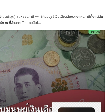
อัปเดตล่าสุด) ลดหย่อนภาษี — ทำไมมนุษย์เงินเดือนต้องวางแผนภาษีตั้งแต่ต้น
กหัก ณ ที่จ่ายทุกเดือนโดยอัตโ…