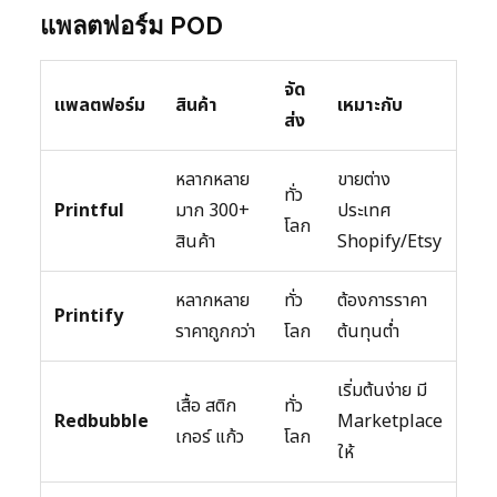
แพลตฟอร์ม POD
จัด
แพลตฟอร์ม
สินค้า
เหมาะกับ
ส่ง
หลากหลาย
ขายต่าง
ทั่ว
Printful
มาก 300+
ประเทศ
โลก
สินค้า
Shopify/Etsy
หลากหลาย
ทั่ว
ต้องการราคา
Printify
ราคาถูกกว่า
โลก
ต้นทุนต่ำ
เริ่มต้นง่าย มี
เสื้อ สติก
ทั่ว
Redbubble
Marketplace
เกอร์ แก้ว
โลก
ให้