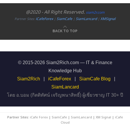
@2020 - All Right Reserved.
siam2r.com
iCafeForex
SiamCafe
SiamLancard
XMSignal
Partner Sites:
|
|
|
BACK TO TOP
© 2015-2026 Siam2Rich.com — IT & Finance
Knowledge Hub
Siam2Rich
|
iCafeForex
|
SiamCafe Blog
|
SiamLancard
โดย อ.บอม (กิตติทัศน์ เจริญพนาสิทธิ์) ผู้เชี่ยวชาญ IT 30+ ปี
Partner Sites:
iCafe Forex
|
SiamCafe
|
SiamLancard
|
XM Signal
|
iCafe
Cloud