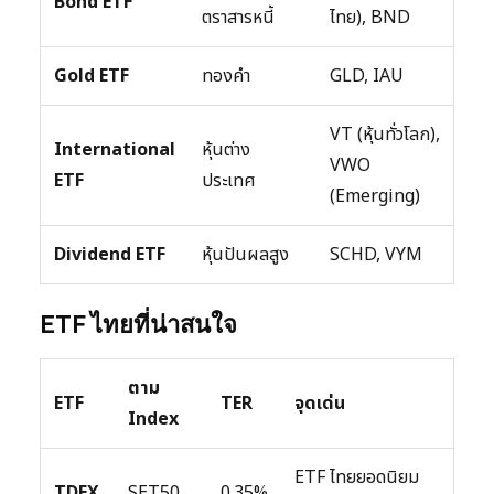
Bond ETF
ตราสารหนี้
ไทย), BND
Gold ETF
ทองคำ
GLD, IAU
VT (หุ้นทั่วโลก),
International
หุ้นต่าง
VWO
ETF
ประเทศ
(Emerging)
Dividend ETF
หุ้นปันผลสูง
SCHD, VYM
ETF ไทยที่น่าสนใจ
ตาม
ETF
TER
จุดเด่น
Index
ETF ไทยยอดนิยม
TDEX
SET50
0.35%