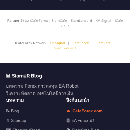
Partner Sites:
iCafe Forex
|
SiamCafe
|
SiamLancard
|
XM Signal
|
iCafe
Cloud
iCafeForex Network:
XM Signal
|
iCafeForex
|
SiamCafe
|
SiamLanCard
📊 Siam2R Blog
บทความ Forex การลงทุน EA Robot
วิเคราะห์ตลาด เทคโนโลยีการเงิน
บทความ
ลิงก์แนะนำ
📝 Blog
🔥 iCafeForex.com
📄 Sitemap
🤖 EA Forex ฟรี
🗺️ Sitemap (Root)
📚 SiamCafe Blog