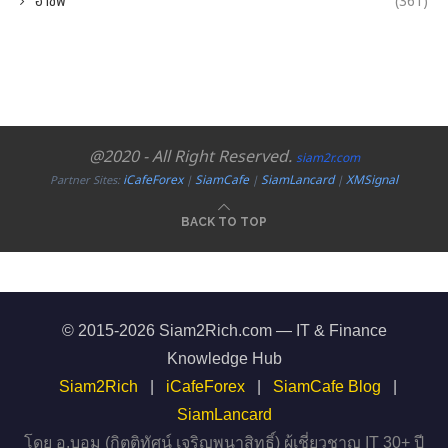
อาชีพ
(361)
@2020 - All Right Reserved.
siam2r.com
iCafeForex
SiamCafe
SiamLancard
XMSignal
Partner Sites:
|
|
|
BACK TO TOP
© 2015-2026 Siam2Rich.com — IT & Finance
Knowledge Hub
Siam2Rich
|
iCafeForex
|
SiamCafe Blog
|
SiamLancard
โดย อ.บอม (กิตติทัศน์ เจริญพนาสิทธิ์) ผู้เชี่ยวชาญ IT 30+ ปี