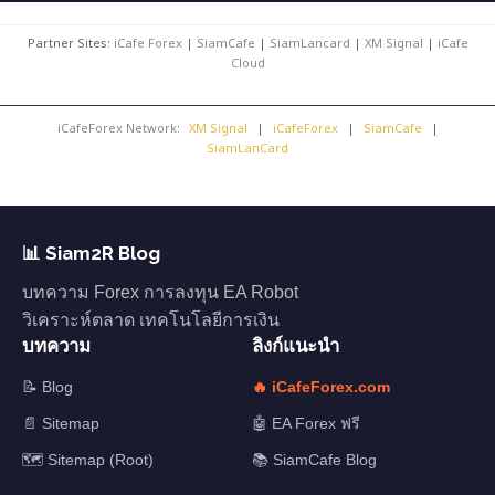
Partner Sites:
iCafe Forex
|
SiamCafe
|
SiamLancard
|
XM Signal
|
iCafe
Cloud
iCafeForex Network:
XM Signal
|
iCafeForex
|
SiamCafe
|
SiamLanCard
📊 Siam2R Blog
บทความ Forex การลงทุน EA Robot
วิเคราะห์ตลาด เทคโนโลยีการเงิน
บทความ
ลิงก์แนะนำ
📝 Blog
🔥 iCafeForex.com
📄 Sitemap
🤖 EA Forex ฟรี
🗺️ Sitemap (Root)
📚 SiamCafe Blog