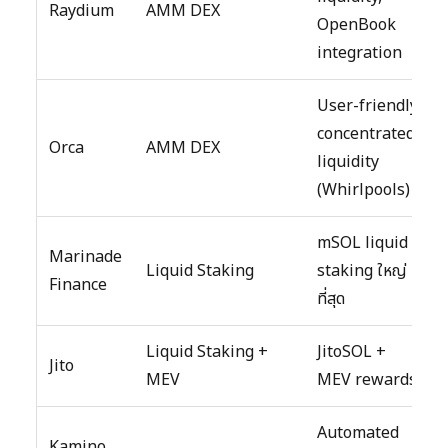
Raydium
AMM DEX
OpenBook
integration
User-friendly,
concentrated
Orca
AMM DEX
liquidity
(Whirlpools)
mSOL liquid
Marinade
Liquid Staking
staking ใหญ่
Finance
ที่สุด
Liquid Staking +
JitoSOL +
Jito
MEV
MEV rewards
Automated
Kamino