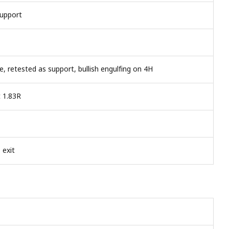
Support
e, retested as support, bullish engulfing on 4H
t 1.83R
 exit