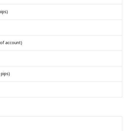
pips)
 of account)
pips)