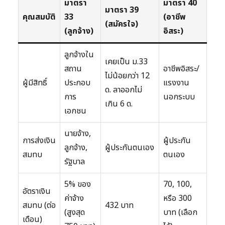
มาตรา
มาตรา 40
มาตรา 39
คุณสมบัติ
33
(อาชีพ
(สมัครใจ)
(ลูกจ้าง)
อิสระ)
ลูกจ้างใน
เคยเป็น ม.33
สถาน
อาชีพอิสระ/
ไม่น้อยกว่า 12
ผู้มีสิทธิ์
ประกอบ
แรงงาน
ด. ลาออกไม่
การ
นอกระบบ
เกิน 6 ด.
เอกชน
นายจ้าง,
การส่งเงิน
ผู้ประกัน
ลูกจ้าง,
ผู้ประกันตนเอง
สมทบ
ตนเอง
รัฐบาล
5% ของ
70, 100,
อัตราเงิน
ค่าจ้าง
หรือ 300
สมทบ (ต่อ
432 บาท
(สูงสุด
บาท (เลือก
เดือน)