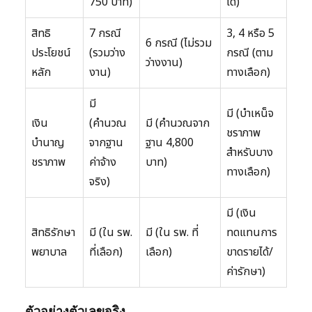
750 บาท)
ได้)
สิทธิ
7 กรณี
3, 4 หรือ 5
6 กรณี (ไม่รวม
ประโยชน์
(รวมว่าง
กรณี (ตาม
ว่างงาน)
หลัก
งาน)
ทางเลือก)
มี
มี (บำเหน็จ
เงิน
(คำนวณ
มี (คำนวณจาก
ชราภาพ
บำนาญ
จากฐาน
ฐาน 4,800
สำหรับบาง
ชราภาพ
ค่าจ้าง
บาท)
ทางเลือก)
จริง)
มี (เงิน
สิทธิรักษา
มี (ใน รพ.
มี (ใน รพ. ที่
ทดแทนการ
พยาบาล
ที่เลือก)
เลือก)
ขาดรายได้/
ค่ารักษา)
ตัวอย่างตัวเลขจริง