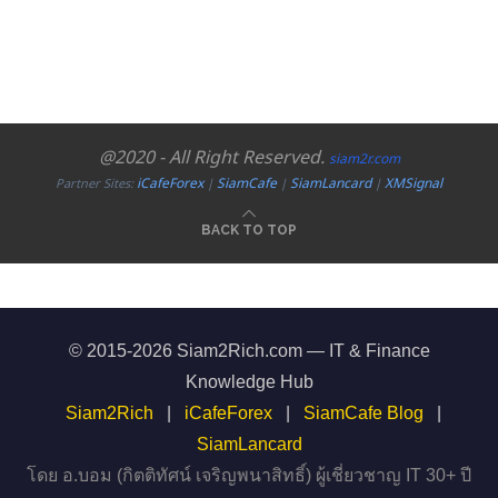
@2020 - All Right Reserved.
siam2r.com
iCafeForex
SiamCafe
SiamLancard
XMSignal
Partner Sites:
|
|
|
BACK TO TOP
© 2015-2026 Siam2Rich.com — IT & Finance
Knowledge Hub
Siam2Rich
|
iCafeForex
|
SiamCafe Blog
|
SiamLancard
โดย อ.บอม (กิตติทัศน์ เจริญพนาสิทธิ์) ผู้เชี่ยวชาญ IT 30+ ปี