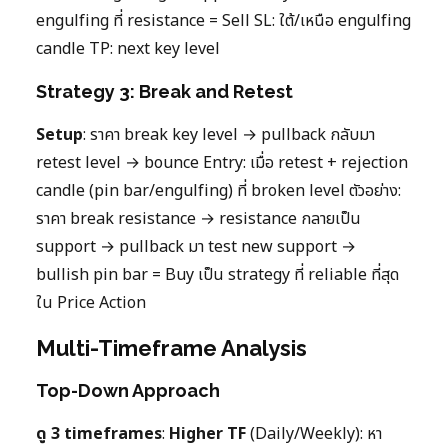
engulfing ที่ resistance = Sell SL: ใต้/เหนือ engulfing
candle TP: next key level
Strategy 3: Break and Retest
Setup
: ราคา break key level → pullback กลับมา
retest level → bounce Entry: เมื่อ retest + rejection
candle (pin bar/engulfing) ที่ broken level ตัวอย่าง:
ราคา break resistance → resistance กลายเป็น
support → pullback มา test new support →
bullish pin bar = Buy เป็น strategy ที่ reliable ที่สุด
ใน Price Action
Multi-Timeframe Analysis
Top-Down Approach
ดู 3 timeframes
:
Higher TF
(Daily/Weekly): หา