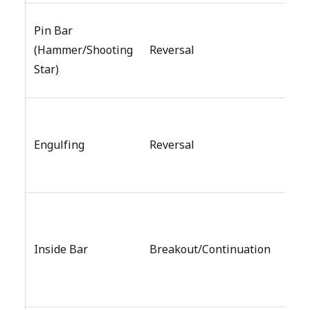
Lon
Pin Bar
แสด
(Hammer/Shooting
Reversal
reje
Star)
ของร
Cand
กลืน
Engulfing
Reversal
ก่อนห
ตัว
Cand
ภายใ
Inside Bar
Breakout/Continuation
ran
cand
หน้า