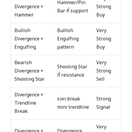
Hammer/Pin
Divergence +
Strong
Bar ที่ support
Hammer
Buy
Bullish
Bullish
Very
Divergence +
Engulfing
Strong
Engulfing
pattern
Buy
Bearish
Very
Shooting Star
Divergence +
Strong
ที่ resistance
Shooting Star
Sell
Divergence +
ราคา break
Strong
Trendline
mini trendline
Signal
Break
Very
Divergence +
Divergence