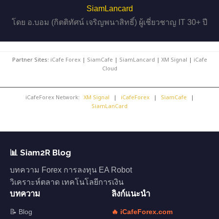
SiamLancard
โดย อ.บอม (กิตติทัศน์ เจริญพนาสิทธิ์) ผู้เชี่ยวชาญ IT 30+ ปี
Partner Sites:
iCafe Forex
|
SiamCafe
|
SiamLancard
|
XM Signal
|
iCafe
Cloud
iCafeForex Network:
XM Signal
|
iCafeForex
|
SiamCafe
|
SiamLanCard
📊 Siam2R Blog
บทความ Forex การลงทุน EA Robot
วิเคราะห์ตลาด เทคโนโลยีการเงิน
บทความ
ลิงก์แนะนำ
📝 Blog
🔥 iCafeForex.com