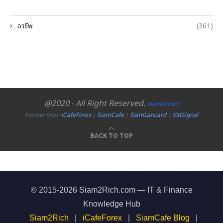
อาชีพ
(361)
@2020 - All Right Reserved.
siam2r.com
iCafeForex
SiamCafe
SiamLancard
XMSignal
Partner Sites:
|
|
|
BACK TO TOP
© 2015-2026 Siam2Rich.com — IT & Finance
Knowledge Hub
Siam2Rich
|
iCafeForex
|
SiamCafe Blog
|