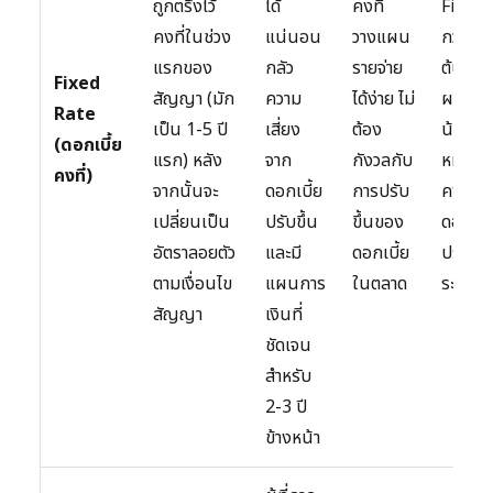
ถูกตรึงไว้
ได้
คงที่
Fixed 
คงที่ในช่วง
แน่นอน
วางแผน
กว่าอัตร
แรกของ
กลัว
รายจ่าย
ต้นขอ
Fixed
สัญญา (มัก
ความ
ได้ง่าย ไม่
ผสมเล็
Rate
เป็น 1-5 ปี
เสี่ยง
ต้อง
น้อย แล
(ดอกเบี้ย
แรก) หลัง
จาก
กังวลกับ
หมดช่ว
คงที่)
จากนั้นจะ
ดอกเบี้ย
การปรับ
คงที่
เปลี่ยนเป็น
ปรับขึ้น
ขึ้นของ
ดอกเบี
อัตราลอยตัว
และมี
ดอกเบี้ย
ปรับขึ้นส
ตามเงื่อนไข
แผนการ
ในตลาด
ระดับที่
สัญญา
เงินที่
ชัดเจน
สำหรับ
2-3 ปี
ข้างหน้า