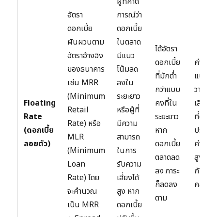
ผู้ที่คาด
อัตรา
การณ์ว่า
ดอกเบี้ย
ดอกเบี้ย
ผันผวนตาม
ในตลาด
ได้อัตรา
อัตราอ้างอิง
มีแนว
ดอกเบี้ย
ค่างวดไ
ของธนาคาร
โน้มลด
ที่มักต่ำ
แน่นอ
เช่น MRR
ลงใน
กว่าแบบ
วางแผ
(Minimum
ระยะยาว
Floating
คงที่ใน
เสี่ยงต
Retail
หรือผู้ที่
Rate
ระยะยาว
ที่ดอกเบ
Rate) หรือ
มีความ
(ดอกเบี้ย
หาก
ปรับขึ้
MLR
สามารถ
ลอยตัว)
ดอกเบี้ย
ค่างวดเ
(Minimum
ในการ
ตลาดลด
สูงขึ้
Loan
รับความ
ลง ภาระ
กับสภ
Rate) โดย
เสี่ยงได้
ก็ลดลง
คล่อง
จะคำนวณ
สูง หาก
ตาม
เป็น MRR
ดอกเบี้ย