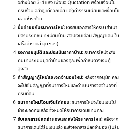
อย่างน้อย 3-4 แห่ง เพื่อขอ Quotation พร้อมเงื่อนไข
ครบถ้วน อย่าดูแค่ดอกเบี้ย แต่ดูค่าธรรมเนียมและเงื่อนไข
ผ่อนชำระด้วย
ยื่นคำขอกับธนาคารใหม่:
เตรียมเอกสารให้ครบ (สำเนา
บัตรประชาชน ทะเบียนบ้าน สลิปเงินเดือน สัญญาเดิม ใบ
เสร็จค่างวดล่าสุด ฯลฯ)
รอการอนุมัติและประเมินราคาบ้าน:
ธนาคารใหม่จะส่ง
คนมาประเมินมูลค่าบ้านของคุณเพื่อกำหนดวงเงินกู้
สูงสุด
ทำสัญญากู้ใหม่และจดจำนองใหม่:
หลังจากอนุมัติ คุณ
จะไปเซ็นสัญญาที่ธนาคารใหม่และดำเนินการจดจำนองที่
กรมที่ดิน
ธนาคารใหม่โอนเงินไถ่ถอน:
ธนาคารใหม่จะโอนเงินไป
ชำระยอดคงเหลือทั้งหมดให้ธนาคารเดิมแทนคุณ
รับเอกสารปลดจำนองและส่งให้ธนาคารใหม่:
หลังจาก
ธนาคารเดิมได้รับเงินแล้ว จะส่งเอกสารปลดจำนอง (ใบรับ