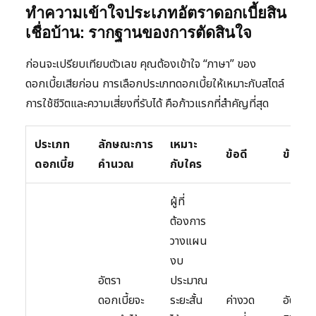
ทำความเข้าใจประเภทอัตราดอกเบี้ยสิน
เชื่อบ้าน: รากฐานของการตัดสินใจ
ก่อนจะเปรียบเทียบตัวเลข คุณต้องเข้าใจ “ภาษา” ของ
ดอกเบี้ยเสียก่อน การเลือกประเภทดอกเบี้ยให้เหมาะกับสไตล์
การใช้ชีวิตและความเสี่ยงที่รับได้ คือก้าวแรกที่สำคัญที่สุด
ประเภท
ลักษณะการ
เหมาะ
ข้อดี
ข้อเสีย
ดอกเบี้ย
คำนวณ
กับใคร
ผู้ที่
ต้องการ
วางแผน
งบ
อัตรา
ประมาณ
ดอกเบี้ยจะ
ระยะสั้น
ค่างวด
อัตราใ