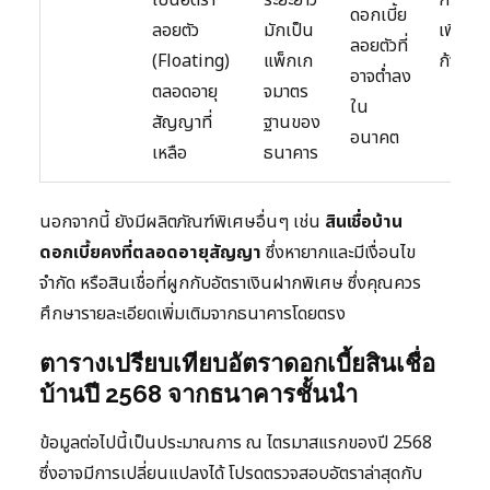
ดอกเบี้ย
ลอยตัว
มักเป็น
เพิ่มขึ
ลอยตัวที่
(Floating)
แพ็กเก
ก้าวกร
อาจต่ำลง
ตลอดอายุ
จมาตร
ใน
สัญญาที่
ฐานของ
อนาคต
เหลือ
ธนาคาร
นอกจากนี้ ยังมีผลิตภัณฑ์พิเศษอื่นๆ เช่น
สินเชื่อบ้าน
ดอกเบี้ยคงที่ตลอดอายุสัญญา
ซึ่งหายากและมีเงื่อนไข
จำกัด หรือสินเชื่อที่ผูกกับอัตราเงินฝากพิเศษ ซึ่งคุณควร
ศึกษารายละเอียดเพิ่มเติมจากธนาคารโดยตรง
ตารางเปรียบเทียบอัตราดอกเบี้ยสินเชื่อ
บ้านปี 2568 จากธนาคารชั้นนำ
ข้อมูลต่อไปนี้เป็นประมาณการ ณ ไตรมาสแรกของปี 2568
ซึ่งอาจมีการเปลี่ยนแปลงได้ โปรดตรวจสอบอัตราล่าสุดกับ