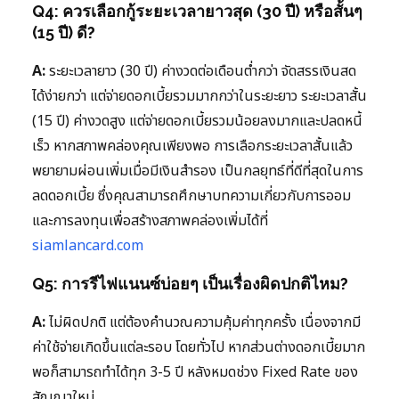
Q4: ควรเลือกกู้ระยะเวลายาวสุด (30 ปี) หรือสั้นๆ
(15 ปี) ดี?
A:
ระยะเวลายาว (30 ปี) ค่างวดต่อเดือนต่ำกว่า จัดสรรเงินสด
ได้ง่ายกว่า แต่จ่ายดอกเบี้ยรวมมากกว่าในระยะยาว ระยะเวลาสั้น
(15 ปี) ค่างวดสูง แต่จ่ายดอกเบี้ยรวมน้อยลงมากและปลดหนี้
เร็ว หากสภาพคล่องคุณเพียงพอ การเลือกระยะเวลาสั้นแล้ว
พยายามผ่อนเพิ่มเมื่อมีเงินสำรอง เป็นกลยุทธ์ที่ดีที่สุดในการ
ลดดอกเบี้ย ซึ่งคุณสามารถศึกษาบทความเกี่ยวกับการออม
และการลงทุนเพื่อสร้างสภาพคล่องเพิ่มได้ที่
siamlancard.com
Q5: การรีไฟแนนซ์บ่อยๆ เป็นเรื่องผิดปกติไหม?
A:
ไม่ผิดปกติ แต่ต้องคำนวณความคุ้มค่าทุกครั้ง เนื่องจากมี
ค่าใช้จ่ายเกิดขึ้นแต่ละรอบ โดยทั่วไป หากส่วนต่างดอกเบี้ยมาก
พอก็สามารถทำได้ทุก 3-5 ปี หลังหมดช่วง Fixed Rate ของ
สัญญาใหม่