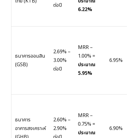
ไทย (KTB)
ประมาณ
สำห
ต่อปี
6.22%
โคร
ที่ร
โดดเ
อัต
MRR –
2.69% –
ยาว 
ธนาคารออมสิน
1.00% =
3.00%
6.95%
3) ท
(GSB)
ประมาณ
ต่อปี
เหม
5.95%
ผู้ว
นา
อัตร
(Fix
MRR –
ธนาคาร
2.60% –
ที่ส
0.75% =
อาคารสงเคราะห์
2.90%
6.90%
มุ่ง
ประมาณ
(GHB)
ต่อปี
สินเช