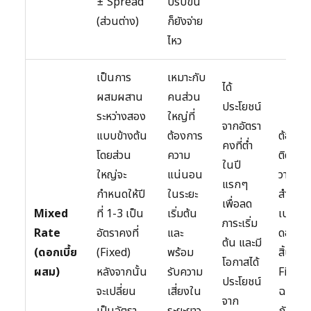
± Spread
ปรับขึ้น
(ส่วนต่าง)
ก็ยังจ่าย
ไหว
เป็นการ
เหมาะกับ
ได้
ผสมผสาน
คนส่วน
ประโยชน์
ระหว่างสอง
ใหญ่ที่
จากอัตรา
แบบข้างต้น
ต้องการ
ต้องค
คงที่ต่ำ
โดยส่วน
ความ
ติดตาม
ในปี
ใหญ่จะ
แน่นอน
วางแผ
แรกๆ
กำหนดให้ปี
ในระยะ
สำหรับ
เพื่อลด
Mixed
ที่ 1-3 เป็น
เริ่มต้น
เปลี่ย
ภาระเริ่ม
Rate
อัตราคงที่
และ
ดอกเบี้ย
ต้น และมี
(ดอกเบี้ย
(Fixed)
พร้อม
สิ้นสุดช
โอกาสได้
ผสม)
หลังจากนั้น
รับความ
Fixed ม
ประโยชน์
จะเปลี่ยน
เสี่ยงใน
ฉะนั้น
จาก
เป็นอัตรา
ระยะยาว
กับค่าง