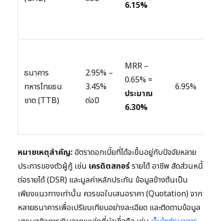
6.15%
อาศ
เฉพ
มีผ
MRR –
หลา
ธนาคาร
2.95% –
0.65% =
ผส
ทหารไทยธน
3.45%
6.95%
ประมาณ
กับบ
ชาต (TTB)
ต่อปี
6.30%
ฝาก
ประ
หมายเหตุสำคัญ:
อัตราดอกเบี้ยที่ได้จะขึ้นอยู่กับปัจจัยหลาย
ประการของตัวผู้กู้ เช่น
เครดิตสกอร์
รายได้ อาชีพ สัดส่วนหนี้
ต่อรายได้ (DSR) และมูลค่าหลักประกัน ข้อมูลข้างต้นเป็น
เพียงแนวทางเท่านั้น ควรขอใบเสนอราคา (Quotation) จาก
หลายธนาคารเพื่อเปรียบเทียบอย่างละเอียด และติดตามข้อมูล