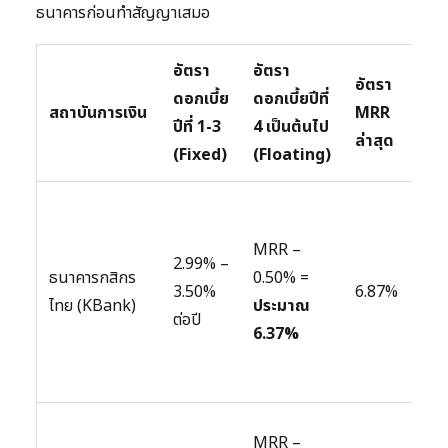
ธนาคารก่อนทำสัญญาเสมอ
อัตรา
อัตรา
อัตรา
หมา
ดอกเบี้ย
ดอกเบี้ยปีที่
สถาบันการเงิน
MRR
เงื่
ปีที่ 1-3
4 เป็นต้นไป
ล่าสุด
พิเ
(Fixed)
(Floating)
มักม
แค
MRR –
2.99% –
ค่า
ธนาคารกสิกร
0.50% =
3.50%
6.87%
ธรร
ไทย (KBank)
ประมาณ
ต่อปี
สำหร
6.37%
โอน
(Re
เน้
MRR –