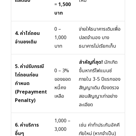
แสตมป์
ใหม่
=
1,500
บาท
0 –
จ่ายให้ธนาคารเดิมเพื่อ
4. ค่าไถ่ถอน
1,000
ปลดจำนอง บาง
จำนองเดิม
บาท
ธนาคารไม่เรียกเก็บ
สำคัญที่สุด!
มักเกิด
5. ค่าปรับกรณี
0 – 3%
ขึ้นหากรีไฟแนนซ์
ไถ่ถอนก่อน
ของยอด
ภายใน 3-5 ปีแรกของ
กำหนด
หนี้คง
สัญญาเดิม ต้องตรวจ
(Prepayment
เหลือ
สอบสัญญาเก่าอย่าง
Penalty)
ละเอียด
1,000 –
6. ค่าบริการ
เช่น ค่าทำประกันอัคคี
3,000
อื่นๆ
ภัยใหม่ (หากจำเป็น)