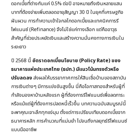
ดอกเบี้ยที่ต่างกันแค่ 0.5% ต่อปี อาจหมายถึงเงินหลายแสน
บาทที่ต้องจ่ายเพิ่มตลอดอายุสัญญา 30 ปี ในยุคที่เศรษฐกิจ
ผันผวน การทำความเข้าใจกลไกดอกเบี้ยและเทคนิคการรี
ไฟแนนซ์ (Refinance) จึงไม่ใช่แค่ทางเลือก แต่คืออาวุธ
สำคัญที่ช่วยประหยัดเงินและสร้างความมั่นคงทางการเงินใน
ระยะยาว
ปี 2568 นี้
อัตราดอกเบี้ยนโยบาย (Policy Rate) ของ
ธนาคารแห่งประเทศไทย (ธปท.) มีแนวโน้มทรงตัวหรือ
ปรับลดลง
ส่งผลให้บรรยากาศการให้สินเชื่อบ้านของสถาบัน
การเงินต่างๆ มีการแข่งขันสูงขึ้น นี่คือโอกาสทองสำหรับผู้ที่
กำลังมองหาบ้านหลังแรก ผู้ที่ต้องการรีไฟแนนซ์เพื่อลดภาระ
หรือแม้แต่ผู้ที่ต้องการปลดหนี้เร็วขึ้น บทความฉบับสมบูรณ์นี้
จะพาคุณเจาะลึกทุกแง่มุม ตั้งแต่การเปรียบเทียบดอกเบี้ยจาก
ธนาคารหลัก การคำนวณที่แม่นยำ ไปจนถึงกลยุทธ์รีไฟแนนซ์
แบบมืออาชีพ