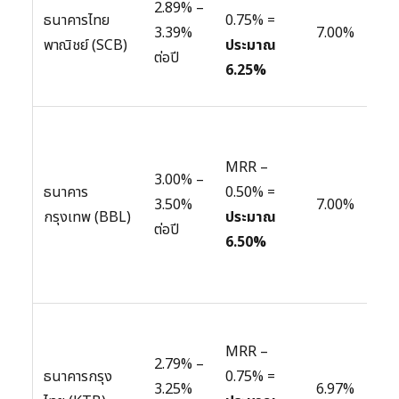
2.89% –
ดิจิ
ธนาคารไทย
0.75% =
3.39%
7.00%
วงจ
พาณิชย์ (SCB)
ประมาณ
ต่อปี
อนุ
6.25%
สถาน
ให้
สำค
MRR –
3.00% –
ประว
ธนาคาร
0.50% =
3.50%
7.00%
ban
กรุงเทพ (BBL)
ประมาณ
ต่อปี
ยาว
6.50%
ควา
กับล
มักม
MRR –
แข่ง
2.79% –
ธนาคารกรุง
0.75% =
โดย
3.25%
6.97%