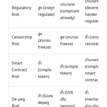
ปานกลาง
ปานกลาง
Regulatory
สูง (อาจถูก
(decentraliz
(compliant
Risk
regulate)
harder to
already)
regulate)
สูง
Censorship
สูง (สามารถ
ต่ำ (censors
(สามารถ
Risk
freeze)
resistant)
freeze)
ปานกลาง
Smart
ต่ำ
ต่ำ (simple
(complex
Contract
(simple
token)
smart
Risk
token)
contracts)
ต่ำ (SVB
ต่ำ
ต่ำ (ไม่เคย
De-peg
เป็น
(mechanism
depeg
Risk
เหตุการณ์
ผ่าน stress