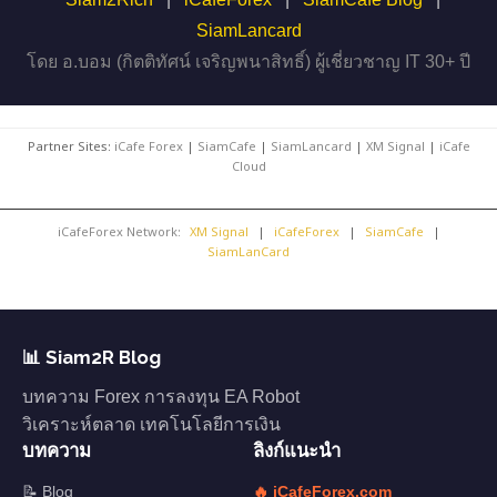
SiamLancard
โดย อ.บอม (กิตติทัศน์ เจริญพนาสิทธิ์) ผู้เชี่ยวชาญ IT 30+ ปี
Partner Sites:
iCafe Forex
|
SiamCafe
|
SiamLancard
|
XM Signal
|
iCafe
Cloud
iCafeForex Network:
XM Signal
|
iCafeForex
|
SiamCafe
|
SiamLanCard
📊 Siam2R Blog
บทความ Forex การลงทุน EA Robot
วิเคราะห์ตลาด เทคโนโลยีการเงิน
บทความ
ลิงก์แนะนำ
📝 Blog
🔥 iCafeForex.com