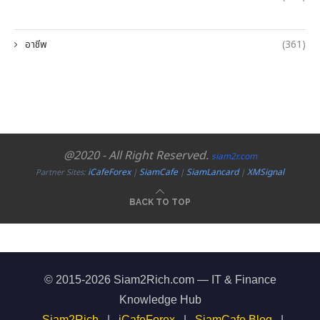
อาชีพ
(361)
@2020 - All Right Reserved.
siam2r.com
iCafeForex
SiamCafe
SiamLancard
XMSignal
Partner Sites:
|
|
|
BACK TO TOP
© 2015-2026 Siam2Rich.com — IT & Finance
Knowledge Hub
Siam2Rich
|
iCafeForex
|
SiamCafe Blog
|