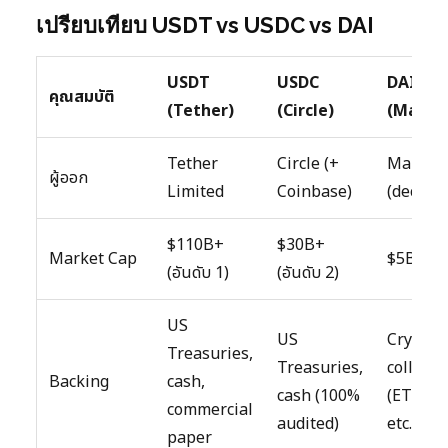
เปรียบเทียบ USDT vs USDC vs DAI
USDT
USDC
DAI
คุณสมบัติ
(Tether)
(Circle)
(Maker
Tether
Circle (+
Maker
ผู้ออก
Limited
Coinbase)
(decentr
$110B+
$30B+
Market Cap
$5B+
(อันดับ 1)
(อันดับ 2)
US
US
Crypto
Treasuries,
Treasuries,
collater
Backing
cash,
cash (100%
(ETH, U
commercial
audited)
etc.)
paper