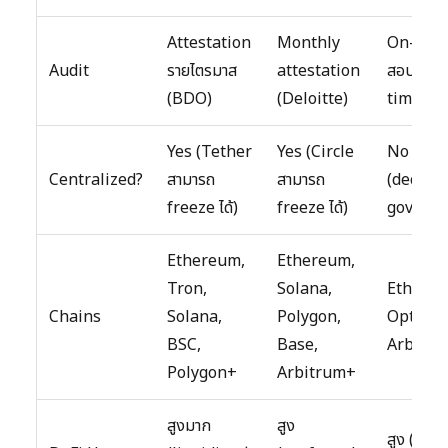
Attestation
Monthly
On-chai
Audit
รายไตรมาส
attestation
สอบได้ r
(BDO)
(Deloitte)
time)
Yes (Tether
Yes (Circle
No
Centralized?
สามารถ
สามารถ
(decent
freeze ได้)
freeze ได้)
governa
Ethereum,
Ethereum,
Tron,
Solana,
Ethereu
Chains
Solana,
Polygon,
Optimis
BSC,
Base,
Arbitr
Polygon+
Arbitrum+
สูงมาก
สูง
สูง (nat