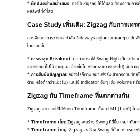
*
ฝึกฝนอย่างสม่ำเสมอ
: การใช้ Zigzag ให้ได้ผลดี ต้องอาศัยก
ผลลัพธ์ที่ดีที่สุด
Case Study เพิ่มเติม: Zigzag กับการเท
ลองจินตนาการว่าราคากำลัง Sideways อยู่ในกรอบแคบๆ มาสักพักห
ในกรอบนั้น
*
การหาจุด Breakout
: เราสามารถใช้ Swing High เป็นระดับ
จากกรอบนี้ไปได้ (ทะลุแนวต้านขึ้นไป หรือทะลุแนวรับลงไป) นั่นอา
*
การยืนยันสัญญาณ
: อย่างไรก็ตาม อย่าเพิ่งรีบเข้าเทรดทันที
ต้าน หรือต่ำกว่าแนวรับ) และใช้ Indicator อื่นๆ เช่น Volume หรื
Zigzag กับ Timeframe ที่แตกต่างกัน
Zigzag สามารถใช้ได้กับทุก Timeframe ตั้งแต่ M1 (1 นาที) ไปจนถ
*
Timeframe เล็ก
: Zigzag จะสร้าง Swing ที่ถี่ขึ้น เหมาะกั
*
Timeframe ใหญ่
: Zigzag จะสร้าง Swing ที่น้อยลง เหมา