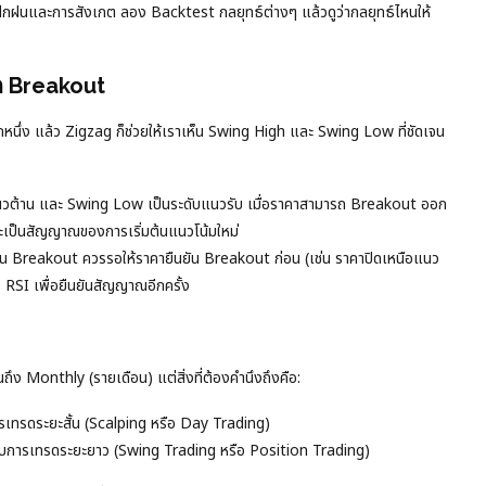
ารฝึกฝนและการสังเกต ลอง Backtest กลยุทธ์ต่างๆ แล้วดูว่ากลยุทธ์ไหนให้
รด Breakout
นึ่ง แล้ว Zigzag ก็ช่วยให้เราเห็น Swing High และ Swing Low ที่ชัดเจน
แนวต้าน และ Swing Low เป็นระดับแนวรับ เมื่อราคาสามารถ Breakout ออก
จจะเป็นสัญญาณของการเริ่มต้นแนวโน้มใหม่
ที่เห็น Breakout ควรรอให้ราคายืนยัน Breakout ก่อน (เช่น ราคาปิดเหนือแนว
อ RSI เพื่อยืนยันสัญญาณอีกครั้ง
ึง Monthly (รายเดือน) แต่สิ่งที่ต้องคำนึงถึงคือ:
บการเทรดระยะสั้น (Scalping หรือ Day Trading)
ะกับการเทรดระยะยาว (Swing Trading หรือ Position Trading)