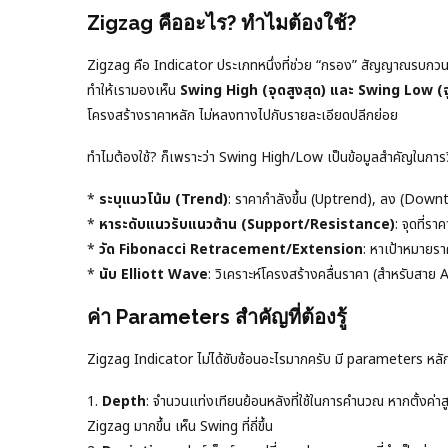
Zigzag คืออะไร? ทำไมต้องใช้?
Zigzag คือ Indicator ประเภทหนึ่งที่ช่วย “กรอง” สัญญาณรบกวน
ทำให้เรามองเห็น
Swing High (จุดสูงสุด) และ Swing Low (จุ
โครงสร้างราคาหลัก ไม่หลงทางไปกับรายละเอียดปลีกย่อย
ทำไมต้องใช้? ก็เพราะว่า Swing High/Low เป็นข้อมูลสำคัญในการวิ
*
ระบุแนวโน้ม (Trend)
: ราคากำลังขึ้น (Uptrend), ลง (Dow
*
หาระดับแนวรับแนวต้าน (Support/Resistance)
: จุดที่ร
*
วัด Fibonacci Retracement/Extension
: หาเป้าหมายราค
*
นับ Elliott Wave
: วิเคราะห์โครงสร้างคลื่นราคา (สำหรับสาย
ค่า Parameters สำคัญที่ต้องรู้
Zigzag Indicator ไม่ได้ซับซ้อนอะไรมากครับ มี parameters หลักๆ 
1.
Depth
: จำนวนแท่งเทียนย้อนหลังที่ใช้ในการคำนวณ หากตั้งค่าสูง
Zigzag มากขึ้น เห็น Swing ที่ถี่ขึ้น