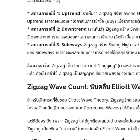
5, Backstep = 3)
*
สถานการณ์ที่ 1: Uptrend
เราเห็นว่า Zigzag สร้าง Swing Hig
Uptrend เราอาจจะมองหาโอกาสในการเข้าซื้อ (Buy) เมื่อราคาย่อ
*
สถานการณ์ที่ 2: Downtrend
เราเห็นว่า Zigzag สร้าง Swin
Downtrend เราอาจจะมองหาโอกาสในการเข้าขาย (Sell) เมื่อราคารี
*
สถานการณ์ที่ 3: Sideways
Zigzag สร้าง Swing High และ Swi
ของ Sideways เราอาจจะหลีกเลี่ยงการเทรด หรือใช้กลยุทธ์ที่เหม
ข้อควรระวัง:
Zigzag เป็น Indicator ที่ “Lagging” (ตามหลังราคา
แล้ว ดังนั้น อย่าใช้ Zigzag เป็นสัญญาณซื้อขายเพียงอย่างเดียว ค
Zigzag Wave Count: นับคลื่น Elliott Wav
สำหรับนักเทรดที่ชื่นชอบ Elliott Wave Theory, Zigzag Indicator เป
โครงสร้างคลื่น (Impulsive และ Corrective Waves) ได้ชัดเจนขึ้
แต่ก็ต้องระวัง เพราะ Zigzag ไม่ได้ถูกต้องเสมอไป บางครั้งมันอาจ
Zigzag เป็นเพียง “แนวทาง” ในการนับคลื่น Elliott Wave เท่านั้น