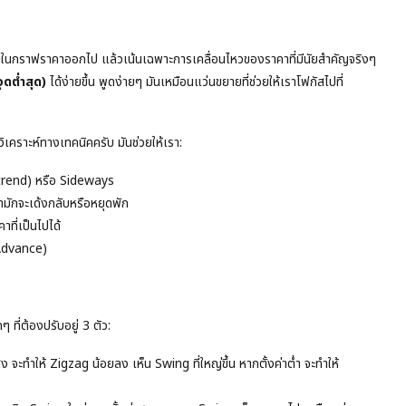
ในกราฟราคาออกไป แล้วเน้นเฉพาะการเคลื่อนไหวของราคาที่มีนัยสำคัญจริงๆ
ดต่ำสุด)
ได้ง่ายขึ้น พูดง่ายๆ มันเหมือนแว่นขยายที่ช่วยให้เราโฟกัสไปที่
เคราะห์ทางเทคนิคครับ มันช่วยให้เรา:
ntrend) หรือ Sideways
าคามักจะเด้งกลับหรือหยุดพัก
าที่เป็นไปได้
 Advance)
ที่ต้องปรับอยู่ 3 ตัว:
 จะทำให้ Zigzag น้อยลง เห็น Swing ที่ใหญ่ขึ้น หากตั้งค่าต่ำ จะทำให้