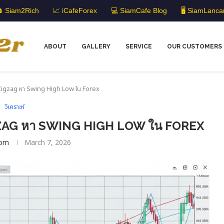
 Siam2Rich
📈 iCafeForex
💻 SiamCafe Blog
🖥️ SiamLanca
ABOUT
GALLERY
SERVICE
OUR CUSTOMERS
้ Zigzag หา Swing High Low ใน Forex
วิเคราะห์
IGZAG หา SWING HIGH LOW ใน FOREX
om
March 7, 2026