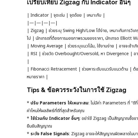
เปรียบเทียบ Zigzag กับ Indicator อื่นๆ
| Indicator | จุดเด่น | จุดด้อย | เหมาะกับ |
|—|—|—|—|
| Zigzag | ช่วยระบุ Swing High/Low ได้ง่าย, เหมาะกับการวิเ
ไป | นักเทรดที่ต้องการมองภาพรวมของราคา, นักเทรด Elliott 
| Moving Average | ช่วยระบุแนวโน้ม, ใช้งานง่าย | อาจจะช้าเก
| RSI | ช่วยวัด Overbought/Oversold, หา Divergence | อาจ
|
| Fibonacci Retracement | ช่วยหาระดับแนวรับแนวต้าน | ต้องใช
หมายราคา |
Tips & ข้อควรระวังในการใช้ Zigzag
*
ปรับ Parameters ให้เหมาะสม
: ไม่มีค่า Parameters ที่ “ด
ค่าไหนให้ผลลัพธ์ที่ดีที่สุดสำหรับคุณ
*
ใช้ร่วมกับ Indicator อื่นๆ
: อย่าใช้ Zigzag เป็นสัญญาณซื้อขา
ยืนยันสัญญาณ
*
ระวัง False Signals
: Zigzag อาจจะให้สัญญาณผิดพลาดในบาง