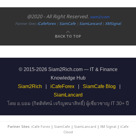
@2020 - All Right Reserved.
siam2r.com
iCafeForex
SiamCafe
SiamLancard
XMSignal
Partner Sites:
|
|
|
BACK TO TOP
© 2015-2026 Siam2Rich.com — IT & Finance
Knowledge Hub
Siam2Rich
|
iCafeForex
|
SiamCafe Blog
|
SiamLancard
โดย อ.บอม (กิตติทัศน์ เจริญพนาสิทธิ์) ผู้เชี่ยวชาญ IT 30+ ปี
Partner Sites:
iCafe Forex
|
SiamCafe
|
SiamLancard
|
XM Signal
|
iCafe
Cloud