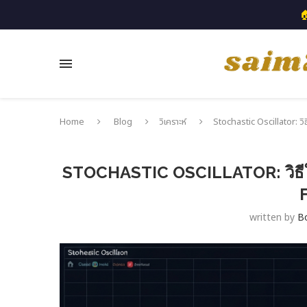

Home
Blog
วิเคราะห์
Stochastic Oscillator: ว
STOCHASTIC OSCILLATOR: วิธ
written by
B