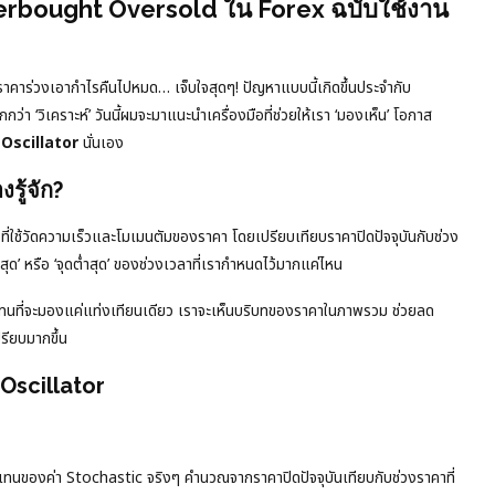
 Overbought Oversold ใน Forex ฉบับใช้งาน
ราคาร่วงเอากำไรคืนไปหมด… เจ็บใจสุดๆ! ปัญหาแบบนี้เกิดขึ้นประจำกับ
ว่า ‘วิเคราะห์’ วันนี้ผมจะมาแนะนำเครื่องมือที่ช่วยให้เรา ‘มองเห็น’ โอกาส
Oscillator
นั่นเอง
รู้จัก?
ที่ใช้วัดความเร็วและโมเมนตัมของราคา โดยเปรียบเทียบราคาปิดปัจจุบันกับช่วง
งสุด’ หรือ ‘จุดต่ำสุด’ ของช่วงเวลาที่เรากำหนดไว้มากแค่ไหน
! แทนที่จะมองแค่แท่งเทียนเดียว เราจะเห็นบริบทของราคาในภาพรวม ช่วยลด
รียบมากขึ้น
Oscillator
วแทนของค่า Stochastic จริงๆ คำนวณจากราคาปิดปัจจุบันเทียบกับช่วงราคาที่