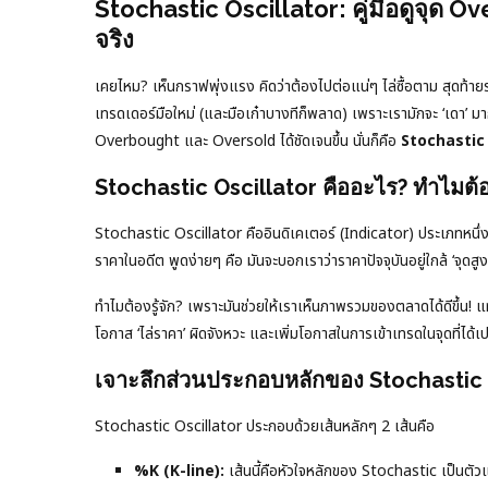
Stochastic Oscillator: คู่มือดูจุด
จริง
เคยไหม? เห็นกราฟพุ่งแรง คิดว่าต้องไปต่อแน่ๆ ไล่ซื้อตาม สุดท้าย
เทรดเดอร์มือใหม่ (และมือเก๋าบางทีก็พลาด) เพราะเรามักจะ ‘เดา’ มากก
Overbought และ Oversold ได้ชัดเจนขึ้น นั่นก็คือ
Stochastic 
Stochastic Oscillator คืออะไร? ทำไมต้อง
Stochastic Oscillator คืออินดิเคเตอร์ (Indicator) ประเภทหนึ่ง
ราคาในอดีต พูดง่ายๆ คือ มันจะบอกเราว่าราคาปัจจุบันอยู่ใกล้ ‘จุดสู
ทำไมต้องรู้จัก? เพราะมันช่วยให้เราเห็นภาพรวมของตลาดได้ดีขึ้น
โอกาส ‘ไล่ราคา’ ผิดจังหวะ และเพิ่มโอกาสในการเข้าเทรดในจุดที่ได้เป
เจาะลึกส่วนประกอบหลักของ Stochastic 
Stochastic Oscillator ประกอบด้วยเส้นหลักๆ 2 เส้นคือ
%K (K-line):
เส้นนี้คือหัวใจหลักของ Stochastic เป็นตั