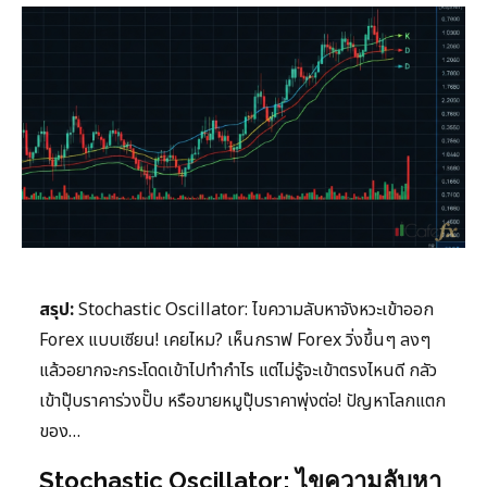
สรุป:
Stochastic Oscillator: ไขความลับหาจังหวะเข้าออก
Forex แบบเซียน! เคยไหม? เห็นกราฟ Forex วิ่งขึ้นๆ ลงๆ
แล้วอยากจะกระโดดเข้าไปทำกำไร แต่ไม่รู้จะเข้าตรงไหนดี กลัว
เข้าปุ๊บราคาร่วงปั๊บ หรือขายหมูปุ๊บราคาพุ่งต่อ! ปัญหาโลกแตก
ของ…
Stochastic Oscillator: ไขความลับหา