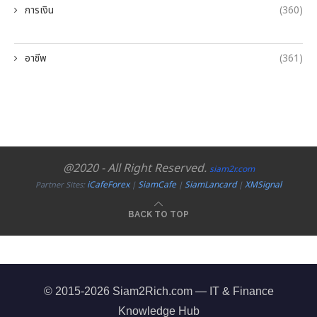
การเงิน
(360)
อาชีพ
(361)
@2020 - All Right Reserved.
siam2r.com
iCafeForex
SiamCafe
SiamLancard
XMSignal
Partner Sites:
|
|
|
BACK TO TOP
© 2015-2026 Siam2Rich.com — IT & Finance
Knowledge Hub