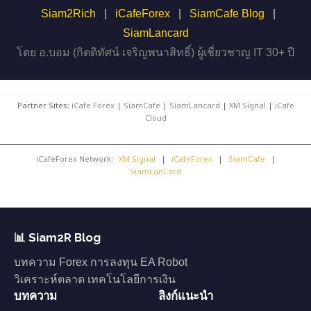
Siam2Rich
|
iCafeForex
|
SiamCafe Blog
|
SiamLancard
โดย อ.บอม (กิตติทัศน์ เจริญพนาสิทธิ์) ผู้เชี่ยวชาญ IT 30+ ปี
Partner Sites:
iCafe Forex
|
SiamCafe
|
SiamLancard
|
XM Signal
|
iCafe
Cloud
iCafeForex Network:
XM Signal
|
iCafeForex
|
SiamCafe
|
SiamLanCard
📊 Siam2R Blog
บทความ Forex การลงทุน EA Robot
วิเคราะห์ตลาด เทคโนโลยีการเงิน
บทความ
ลิงก์แนะนำ