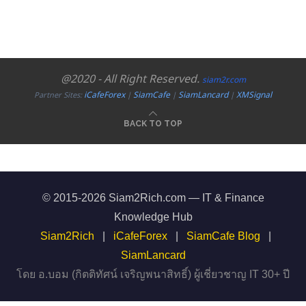
@2020 - All Right Reserved.
siam2r.com
iCafeForex
SiamCafe
SiamLancard
XMSignal
Partner Sites:
|
|
|
BACK TO TOP
© 2015-2026 Siam2Rich.com — IT & Finance
Knowledge Hub
Siam2Rich
|
iCafeForex
|
SiamCafe Blog
|
SiamLancard
โดย อ.บอม (กิตติทัศน์ เจริญพนาสิทธิ์) ผู้เชี่ยวชาญ IT 30+ ปี