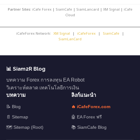
Partner Sites:
iCafe Forex
|
SiamCafe
|
SiamLancard
|
XM Signal
|
iCafe
Cloud
iCafeForex Network:
XM Signal
|
iCafeForex
|
SiamCafe
|
SiamLanCard
📊 Siam2R Blog
บทความ Forex การลงทุน EA Robot
วิเคราะห์ตลาด เทคโนโลยีการเงิน
บทความ
ลิงก์แนะนำ
📝 Blog
🔥 iCafeForex.com
📄 Sitemap
🤖 EA Forex ฟรี
🗺️ Sitemap (Root)
📚 SiamCafe Blog