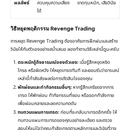
ผลลัพธ์
ควบคุมความเสี่ยง
ขาดทุนหนัก, เสียวินัย
ได้
วิธีหยุดพฤติกรรม Revenge Trading
การหยุด Revenge Trading ต้องอาศัยการฝึกฝนและสร้าง
วินัยให้กับตัวเองอย่างสม่ำเสมอ ลองทำตามวิธีเหล่านี้ดูนะครับ:
ตระหนักรู้ถึงอารมณ์ของตัวเอง:
เมื่อรู้สึกหงุดหงิด
โกรธ หรือผิดหวัง ให้หยุดเทรดทันที และยอมรับว่าอารมณ์
เหล่านี้กำลังส่งผลต่อการตัดสินใจของคุณ
พักผ่อนและทำกิจกรรมอื่นๆ:
หากรู้สึกเครียดจากการ
เทรด ให้พักผ่อน ทำกิจกรรมที่ชอบ หรือออกกำลังกาย
เพื่อผ่อนคลายและลดความกดดัน
ทบทวนแผนการเทรด:
ก่อนที่จะกลับมาเทรดอีกครั้ง ให้
ทบทวนแผนการเทรดของคุณอย่างละเอียด และตรวจ
สอบให้แน่ใจว่าคุณกำลังเทรดตามหลักการและวินัยที่วาง