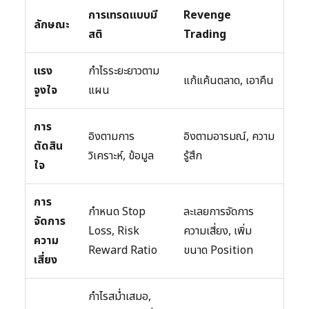
การเทรดแบบมี
Revenge
ลักษณะ
สติ
Trading
แรง
กำไรระยะยาวตาม
แก้แค้นตลาด, เอาคืน
จูงใจ
แผน
การ
อิงตามการ
อิงตามอารมณ์, ความ
ตัดสิน
วิเคราะห์, ข้อมูล
รู้สึก
ใจ
การ
กำหนด Stop
ละเลยการจัดการ
จัดการ
Loss, Risk
ความเสี่ยง, เพิ่ม
ความ
Reward Ratio
ขนาด Position
เสี่ยง
กำไรสม่ำเสมอ,