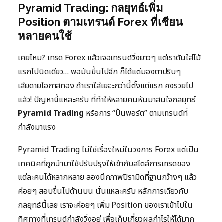
Pyramid Trading: กลยุทธ์เพิ่ม
Position ตามเทรนด์ Forex ที่เซียน
หลายคนใช้
เคยไหม? เทรด Forex แล้วเจอเทรนด์วิ่งยาวๆ แต่เราดันใส่ไม้
แรกไปนิดเดียว… พอมันขึ้นไปอีก ก็ได้แต่มองตาปริบๆ
เสียดายโอกาสทอง ถ้าเราใส่เยอะกว่านี้ตั้งแต่แรก คงรวยไป
แล้ว! ปัญหานี้แหละครับ ที่ทำให้หลายคนหันมาสนใจกลยุทธ์
Pyramid Trading
หรือการ “ปั้นพอร์ต” ตามเทรนด์ที่
กำลังมาแรง
Pyramid Trading ไม่ใช่เรื่องใหม่ในวงการ Forex แต่เป็น
เทคนิคที่ถูกนำมาใช้ปรับปรุงให้เข้ากับสไตล์การเทรดของ
แต่ละคนได้หลากหลาย ลองนึกภาพปิรามิดที่ฐานกว้างๆ แล้ว
ค่อยๆ สอบขึ้นไปด้านบน นั่นแหละครับ หลักการเดียวกับ
กลยุทธ์นี้เลย เราจะค่อยๆ เพิ่ม Position ของเราเข้าไปใน
ทิศทางที่เทรนด์กำลังวิ่งอยู่ เพื่อเก็บเกี่ยวผลกำไรให้ได้มาก