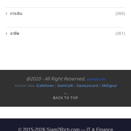
การเงิน
(360)
อาชีพ
(361)
@2020 - All Right Reserved.
siam2r.com
iCafeForex
SiamCafe
SiamLancard
XMSignal
Partner Sites:
|
|
|
BACK TO TOP
© 2015-2026 Siam2Rich.com — IT & Finance