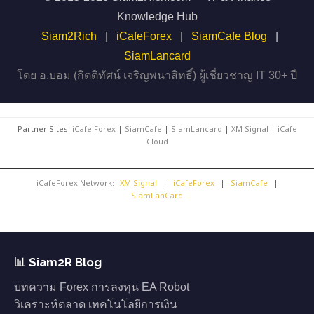
Knowledge Hub
Siam2Rich
|
iCafeForex
|
SiamCafe Blog
|
SiamLancard
โดย อ.บอม (กิตติทัศน์ เจริญพนาสิทธิ์) ผู้เชี่ยวชาญ IT 30+ ปี
Partner Sites:
iCafe Forex
|
SiamCafe
|
SiamLancard
|
XM Signal
|
iCafe
Cloud
iCafeForex Network:
XM Signal
|
iCafeForex
|
SiamCafe
|
SiamLanCard
📊 Siam2R Blog
บทความ Forex การลงทุน EA Robot
วิเคราะห์ตลาด เทคโนโลยีการเงิน