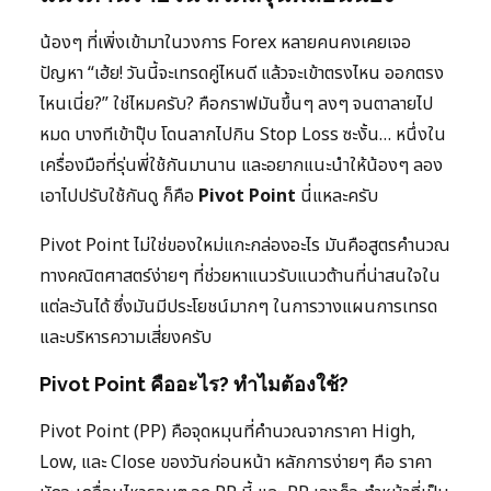
น้องๆ ที่เพิ่งเข้ามาในวงการ Forex หลายคนคงเคยเจอ
ปัญหา “เฮ้ย! วันนี้จะเทรดคู่ไหนดี แล้วจะเข้าตรงไหน ออกตรง
ไหนเนี่ย?” ใช่ไหมครับ? คือกราฟมันขึ้นๆ ลงๆ จนตาลายไป
หมด บางทีเข้าปุ๊บ โดนลากไปกิน Stop Loss ซะงั้น… หนึ่งใน
เครื่องมือที่รุ่นพี่ใช้กันมานาน และอยากแนะนำให้น้องๆ ลอง
เอาไปปรับใช้กันดู ก็คือ
Pivot Point
นี่แหละครับ
Pivot Point ไม่ใช่ของใหม่แกะกล่องอะไร มันคือสูตรคำนวณ
ทางคณิตศาสตร์ง่ายๆ ที่ช่วยหาแนวรับแนวต้านที่น่าสนใจใน
แต่ละวันได้ ซึ่งมันมีประโยชน์มากๆ ในการวางแผนการเทรด
และบริหารความเสี่ยงครับ
Pivot Point คืออะไร? ทำไมต้องใช้?
Pivot Point (PP) คือจุดหมุนที่คำนวณจากราคา High,
Low, และ Close ของวันก่อนหน้า หลักการง่ายๆ คือ ราคา