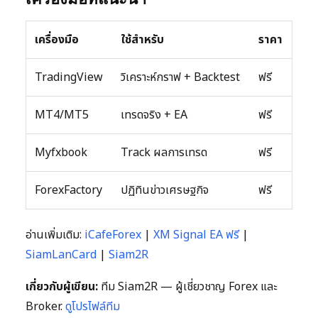
เครื่องมือ
ใช้สำหรับ
ราคา
TradingView
วิเคราะห์กราฟ + Backtest
ฟรี
MT4/MT5
เทรดจริง + EA
ฟรี
Myfxbook
Track ผลการเทรด
ฟรี
ForexFactory
ปฏิทินข่าวเศรษฐกิจ
ฟรี
อ่านเพิ่มเติม:
iCafeForex
|
XM Signal EA ฟรี
|
SiamLanCard
|
Siam2R
เกี่ยวกับผู้เขียน:
ทีม Siam2R — ผู้เชี่ยวชาญ Forex และ
Broker.
ดูโปรไฟล์ทีม