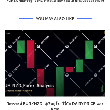
FOREX กับเศรษฐกิจไทย: ค่าเงินบาทเคลื่อนไหวตามปัจจัยอะไรบ้าง
YOU MAY ALSO LIKE
วิเคราะห์ EUR/NZD: คู่เงินยูโร-กีวี่กับ DAIRY PRICE และ
ECB