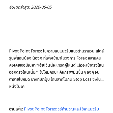
อัปเดตล่าสุด: 2026-06-05
Pivot Point Forex: ไขความลับแนวรับแนวต้านรายวัน สไตล์
รุ่นพี่สอนน้อง น้องๆ ที่เพิ่งเข้ามาในวงการ Forex หลายคน
คงเคยเจอปัญหา “เฮ้ย! วันนี้จะเทรดคู่ไหนดี แล้วจะเข้าตรงไหน
ออกตรงไหนเนี่ย?” ใช่ไหมครับ? คือกราฟมันขึ้นๆ ลงๆ จน
ตาลายไปหมด บางทีเข้าปุ๊บ โดนลากไปกิน Stop Loss ซะงั้น…
หนึ่งในเค
อ่านเพิ่ม:
Pivot Point Forex: วิธีคำนวณและใช้หาแนวรับ