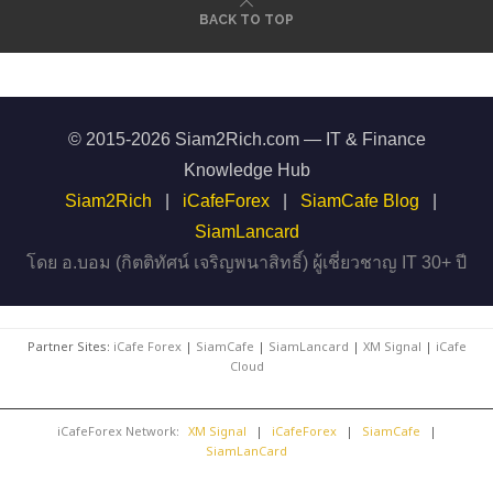
BACK TO TOP
© 2015-2026 Siam2Rich.com — IT & Finance
Knowledge Hub
Siam2Rich
|
iCafeForex
|
SiamCafe Blog
|
SiamLancard
โดย อ.บอม (กิตติทัศน์ เจริญพนาสิทธิ์) ผู้เชี่ยวชาญ IT 30+ ปี
Partner Sites:
iCafe Forex
|
SiamCafe
|
SiamLancard
|
XM Signal
|
iCafe
Cloud
iCafeForex Network:
XM Signal
|
iCafeForex
|
SiamCafe
|
SiamLanCard