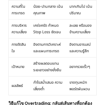
ความถี่ใน
น้อย-ปานกลาง เน้น
มากเกินไป เน้น
การเทรด
คุณภาพ
ปริมาณ
การบริหาร
เคร่งครัด กำหนด
ละเลย หรือมอง
ความเสี่ยง
Stop Loss ชัดเจน
ข้ามความเสี่ยง
การตัดสิน
อิงตามการวิเคราะห์
อิงตามอารมณ์
ใจ
และแผนการเทรด
และความรู้สึก
สร้างผลตอบแทน
เป้าหมาย
อยากรวยเร็วๆ
ระยะยาวอย่างยั่งยืน
กำไรสม่ำเสมอ ความ
ขาดทุนหนัก
ผลลัพธ์
เสี่ยงต่ำ
พอร์ตผันผวน
วิธีแก้ไข Overtrading: กลับสู่เส้นทางที่ถูกต้อง