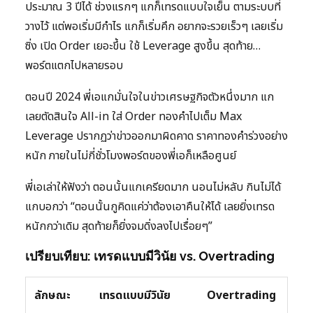
ประมาณ 3 ปีได้ ช่วงแรกๆ แกก็เทรดแบบใจเย็น ตามระบบที่
วางไว้ แต่พอเริ่มมีกำไร แกก็เริ่มคึก อยากจะรวยเร็วๆ เลยเริ่ม
ซิ่ง เปิด Order เยอะขึ้น ใช้ Leverage สูงขึ้น สุดท้าย…
พอร์ตแตกไปหลายรอบ
ตอนปี 2024 พี่เอแกมั่นใจในข่าวเศรษฐกิจตัวหนึ่งมาก แก
เลยตัดสินใจ All-in ใส่ Order ทองคำไปเต็ม Max
Leverage ปรากฏว่าข่าวออกมาผิดคาด ราคาทองคำร่วงอย่าง
หนัก ภายในไม่กี่ชั่วโมงพอร์ตของพี่เอก็เหลือศูนย์
พี่เอเล่าให้ฟังว่า ตอนนั้นแกเครียดมาก นอนไม่หลับ กินไม่ได้
แกบอกว่า “ตอนนั้นกูคิดแค่ว่าต้องเอาคืนให้ได้ เลยยิ่งเทรด
หนักกว่าเดิม สุดท้ายก็ยิ่งจมดิ่งลงไปเรื่อยๆ”
เปรียบเทียบ: เทรดแบบมีวินัย vs. Overtrading
ลักษณะ
เทรดแบบมีวินัย
Overtrading