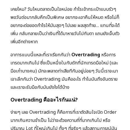
เคยไหม? วันไหนตลาดเป็นใจหน่อย กำไรเข้ากระเป๋าแบบรัวๆ
พอวันต่อมากลับคึกเป็นพิเศษ อยากจะเอาคืนให้หมด หรือไม่ก็
อยากจะต่อยอดกำไรให้มันสุดๆ ไปเลย ผลสุดท้าย… แทนที่จะได้
เพิ่ม กลับกลายเป็นว่าเงินที่ได้มาหายวับไปกับตา แถมยังเจ็บตัว
เพิ่มอีกต่างหาก
อาการแบบนี้แหละที่เราเรียกกันว่า
Overtrading
หรือการ
เทรดมากเกินไป ซึ่งเป็นหนึ่งในกับดักที่นักเทรดมือใหม่ (และ
มือเก๋าบางคน) มักจะพลาดท่าเสียทีกันอยู่บ่อยๆ วันนี้เราจะมา
เจาะลึกกันว่า Overtrading มันคืออะไร ทำไมมันถึงอันตราย
และเราจะรับมือกับมันยังไงได้บ้าง
Overtrading คืออะไรกันแน่?
ง่ายๆ เลย Overtrading ก็คือการที่เราตัดสินใจเปิด Order
มากเกินความจำเป็น ไม่ว่าจะด้วยความถี่ที่มากเกินไป หรือ
ปริมาณ Lot ที่ใหญ่เกินไป ทั้งๆ ที่จริงๆ แล้วสถานการณ์มัน