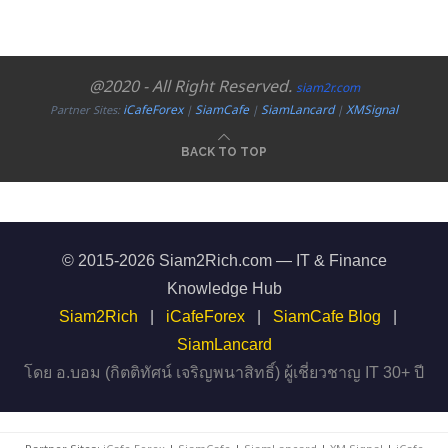
@2020 - All Right Reserved.
siam2r.com
iCafeForex
SiamCafe
SiamLancard
XMSignal
Partner Sites:
|
|
|
BACK TO TOP
© 2015-2026 Siam2Rich.com — IT & Finance
Knowledge Hub
Siam2Rich
|
iCafeForex
|
SiamCafe Blog
|
SiamLancard
โดย อ.บอม (กิตติทัศน์ เจริญพนาสิทธิ์) ผู้เชี่ยวชาญ IT 30+ ปี