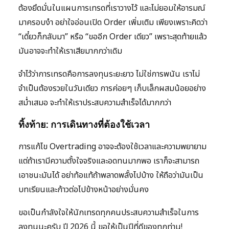
ต้องยึดมั่นในแผนการเทรดที่เราวางไว้ และไม่ยอมให้อารมณ์
มาครอบงำ อย่าใจอ่อนเปิด Order เพิ่มเติม เพียงเพราะคิดว่า
“เดี๋ยวก็กลับมา” หรือ “ขออีก Order เดียว” เพราะสุดท้ายแล้ว
มันอาจจะทำให้เราเสียมากกว่าเดิม
จำไว้ว่าการเทรดคือการลงทุนระยะยาว ไม่ใช่การพนัน เราไม่
จำเป็นต้องรวยในวันเดียว การค่อยๆ เก็บเล็กผสมน้อยอย่าง
สม่ำเสมอ จะทำให้เราประสบความสำเร็จได้มากกว่า
ทิ้งท้าย: การเดินทางที่ต้องใช้เวลา
การแก้ไข Overtrading อาจจะต้องใช้เวลาและความพยายาม
แต่ถ้าเรามีความตั้งใจจริงและอดทนมากพอ เราก็จะสามารถ
เอาชนะมันได้ อย่าท้อแท้ถ้าพลาดพลั้งไปบ้าง ให้ถือว่ามันเป็น
บทเรียนและก้าวต่อไปข้างหน้าอย่างมั่นคง
ขอเป็นกำลังใจให้นักเทรดทุกคนประสบความสำเร็จในการ
ลงทุนนะครับ ปี 2026 นี้ ขอให้เป็นปีที่ดีของทุกท่าน!