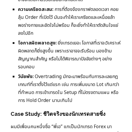
ความเครียดสะสม:
การที่ต้องจ้องกราฟตลอดเวลา คอย
ลุ้น Order ที่เปิดไว้ มันจะทำให้เราเครียดและเหนื่อยล้า
พอร่างกายและจิตใจไม่พร้อม ก็จะยิ่งทำให้เราตัดสินใจแย่
ลงไปอีก
โอกาสผิดพลาดสูง:
ยิ่งเทรดเยอะ โอกาสที่เราจะวิเคราะห์
ผิดพลาดก็ยิ่งสูงขึ้น เพราะเราอาจจะรีบร้อน มองข้าม
สัญญาณสำคัญ หรือไม่ได้พิจารณาปัจจัยต่างๆ อย่าง
รอบคอบ
วินัยพัง:
Overtrading มักจะมาพร้อมกับการละเลยกฎ
เกณฑ์ที่เราตั้งไว้แต่แรก เช่น การเพิ่มขนาด Lot เกินกว่า
ที่กำหนด การเข้าเทรดใน Setup ที่ไม่ตรงตามแผน หรือ
การ Hold Order นานเกินไป
Case Study: ชีวิตจริงของนักเทรดสายซิ่ง
ผมมีเพื่อนคนหนึ่งชื่อ “พี่เอ” แกเป็นนักเทรด Forex มา