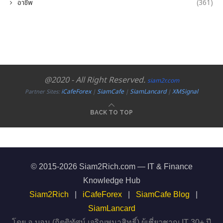
อาชีพ
(361)
@2020 - All Right Reserved.
siam2r.com
iCafeForex
SiamCafe
SiamLancard
XMSignal
Partner Sites:
|
|
|
BACK TO TOP
© 2015-2026 Siam2Rich.com — IT & Finance
Knowledge Hub
Siam2Rich
|
iCafeForex
|
SiamCafe Blog
|
SiamLancard
โดย อ.บอม (กิตติทัศน์ เจริญพนาสิทธิ์) ผู้เชี่ยวชาญ IT 30+ ปี