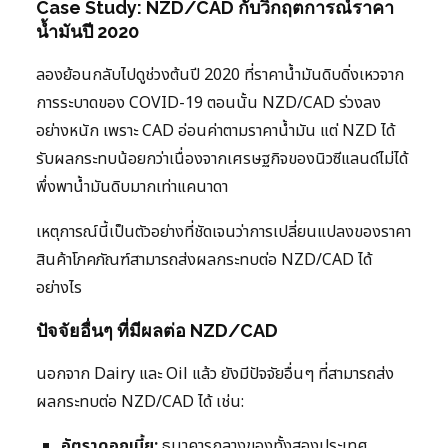
Case Study: NZD/CAD กับวิกฤตการณ์ราคา
น้ำมันปี 2020
ลองย้อนกลับไปดูช่วงต้นปี 2020 ที่ราคาน้ำมันดิบดิ่งเหวจาก
การระบาดของ COVID-19 ตอนนั้น NZD/CAD ร่วงลง
อย่างหนัก เพราะ CAD อ่อนค่าตามราคาน้ำมัน แต่ NZD ได้
รับผลกระทบน้อยกว่าเนื่องจากเศรษฐกิจของนิวซีแลนด์ไม่ได้
พึ่งพาน้ำมันดิบมากเท่าแคนาดา
เหตุการณ์นี้เป็นตัวอย่างที่ชัดเจนว่าการเปลี่ยนแปลงของราคา
สินค้าโภคภัณฑ์สามารถส่งผลกระทบต่อ NZD/CAD ได้
อย่างไร
ปัจจัยอื่นๆ ที่มีผลต่อ NZD/CAD
นอกจาก Dairy และ Oil แล้ว ยังมีปัจจัยอื่นๆ ที่สามารถส่ง
ผลกระทบต่อ NZD/CAD ได้ เช่น:
อัตราดอกเบี้ย:
ธนาคารกลางของทั้งสองประเทศ