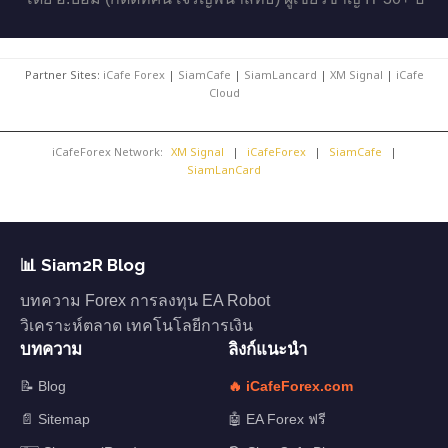
Partner Sites:
iCafe Forex
|
SiamCafe
|
SiamLancard
|
XM Signal
|
iCafe
Cloud
iCafeForex Network:
XM Signal
|
iCafeForex
|
SiamCafe
|
SiamLanCard
📊 Siam2R Blog
บทความ Forex การลงทุน EA Robot
วิเคราะห์ตลาด เทคโนโลยีการเงิน
บทความ
ลิงก์แนะนำ
📝 Blog
🔥 iCafeForex.com
📄 Sitemap
🤖 EA Forex ฟรี