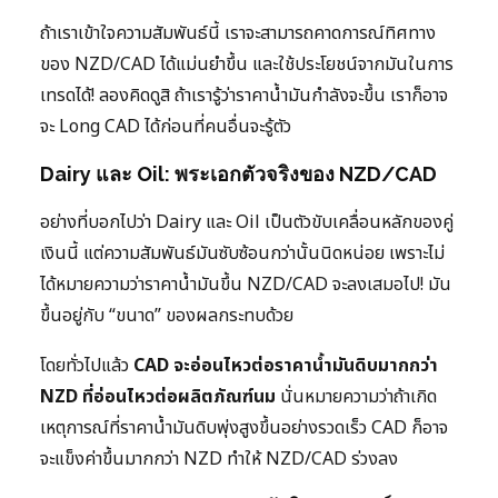
ถ้าเราเข้าใจความสัมพันธ์นี้ เราจะสามารถคาดการณ์ทิศทาง
ของ NZD/CAD ได้แม่นยำขึ้น และใช้ประโยชน์จากมันในการ
เทรดได้! ลองคิดดูสิ ถ้าเรารู้ว่าราคาน้ำมันกำลังจะขึ้น เราก็อาจ
จะ Long CAD ได้ก่อนที่คนอื่นจะรู้ตัว
Dairy และ Oil: พระเอกตัวจริงของ NZD/CAD
อย่างที่บอกไปว่า Dairy และ Oil เป็นตัวขับเคลื่อนหลักของคู่
เงินนี้ แต่ความสัมพันธ์มันซับซ้อนกว่านั้นนิดหน่อย เพราะไม่
ได้หมายความว่าราคาน้ำมันขึ้น NZD/CAD จะลงเสมอไป! มัน
ขึ้นอยู่กับ “ขนาด” ของผลกระทบด้วย
โดยทั่วไปแล้ว
CAD จะอ่อนไหวต่อราคาน้ำมันดิบมากกว่า
NZD ที่อ่อนไหวต่อผลิตภัณฑ์นม
นั่นหมายความว่าถ้าเกิด
เหตุการณ์ที่ราคาน้ำมันดิบพุ่งสูงขึ้นอย่างรวดเร็ว CAD ก็อาจ
จะแข็งค่าขึ้นมากกว่า NZD ทำให้ NZD/CAD ร่วงลง