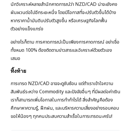
นักวิเคราะห์หลายสำนักคาดการณ์ว่า NZD/CAD น่าจะยังคง
ผันผวนต่อไปอีกระยะหนึ่ง โดยมีโอกาสที่จะปรับตัวขึ้นได้บ้าง
หากราคาน้ำมันดิบปรับตัวสูงขึ้น หรือเศรษฐกิจโลกฟื้น
ตัวอย่างแข็งแกร่ง
อย่างไรก็ตาม การคาดการณ์เป็นเพียงการคาดการณ์ อย่าเชื่อ
ทั้งหมด 100% ต้องติดตามข่าวสารและวิเคราะห์ด้วยตัวเอง
เสมอ
ทิ้งท้าย
การเทรด NZD/CAD อาจจะดูซับซ้อน แต่ถ้าเราเข้าใจความ
สัมพันธ์ระหว่าง Commodity และปัจจัยอื่นๆ ที่มีผลต่อค่าเงิน
เราก็สามารถเพิ่มโอกาสในการทำกำไรได้ สิ่งสำคัญคือต้อง
ศึกษาหาความรู้, ฝึกฝน, และบริหารความเสี่ยงอย่างรอบคอบ
ขอให้น้องๆ ทุกคนประสบความสำเร็จในการเทรดนะครับ!