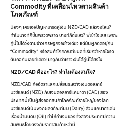
Commodity ที่เคลื่อนไหวตามสินค้า
โภคภัณฑ์
น้องๆ เคยเจอปัญหาเทรดคู่เงิน NZD/CAD แล้วงงไหม?
ทำไมบางทีก็ขึ้นพรวดพราด บางทีก็ดิ่งเหว? พี่เข้าใจเลย เพราะ
คู่นี้ไม่ได้วิ่งตามข่าวเศรษฐกิจอย่างเดียว แต่มันผูกติดอยู่กับ
“Commodity” หรือสินค้าโภคภัณฑ์ชนิดที่เรียกว่าหายใจรด
ต้นคอกันเลยทีเดียว! มาดูกันว่าเราจะจับไต๋คู่นี้ได้ยังไง
NZD/CAD คืออะไร? ทำไมต้องสนใจ?
NZD/CAD คืออัตราแลกเปลี่ยนระหว่างเงินดอลลาร์
นิวซีแลนด์ (NZD) กับเงินดอลลาร์แคนาดา (CAD) สอง
ประเทศนี้เป็นผู้ส่งออกสินค้าโภคภัณฑ์รายใหญ่ของโลก
นิวซีแลนด์เน้นพวกผลิตภัณฑ์นม (Dairy) ส่วนแคนาดาเด่น
เรื่องน้ำมันดิบ (Oil) ทำให้ค่าเงินของทั้งสองประเทศมีความ
สัมพันธ์โดยตรงกับราคาสินค้าเหล่านี้