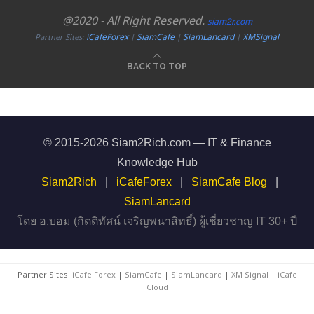
@2020 - All Right Reserved.
siam2r.com
iCafeForex
SiamCafe
SiamLancard
XMSignal
Partner Sites:
|
|
|
BACK TO TOP
© 2015-2026 Siam2Rich.com — IT & Finance
Knowledge Hub
Siam2Rich
|
iCafeForex
|
SiamCafe Blog
|
SiamLancard
โดย อ.บอม (กิตติทัศน์ เจริญพนาสิทธิ์) ผู้เชี่ยวชาญ IT 30+ ปี
Partner Sites:
iCafe Forex
|
SiamCafe
|
SiamLancard
|
XM Signal
|
iCafe
Cloud