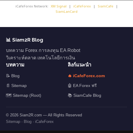
iCafeForex Network:
XM Signal
|
iCafeForex
|
SiamCafe
|
SiamLanCard
📊 Siam2R Blog
บทความ Forex การลงทุน EA Robot
วิเคราะห์ตลาด เทคโนโลยีการเงิน
บทความ
ลิงก์แนะนำ
📝 Blog
🔥 iCafeForex.com
📄 Sitemap
🤖 EA Forex ฟรี
🗺️ Sitemap (Root)
📚 SiamCafe Blog
© 2026 Siam2R.com — All Rights Reserved
Sitemap
·
Blog
·
iCafeForex