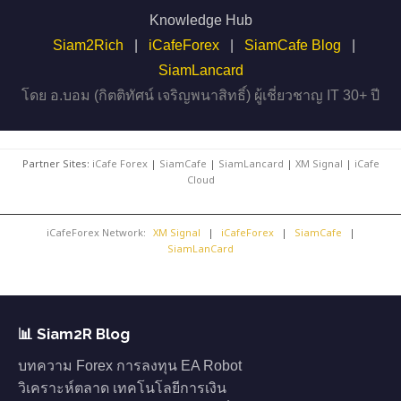
Knowledge Hub
Siam2Rich
|
iCafeForex
|
SiamCafe Blog
|
SiamLancard
โดย อ.บอม (กิตติทัศน์ เจริญพนาสิทธิ์) ผู้เชี่ยวชาญ IT 30+ ปี
Partner Sites:
iCafe Forex
|
SiamCafe
|
SiamLancard
|
XM Signal
|
iCafe
Cloud
iCafeForex Network:
XM Signal
|
iCafeForex
|
SiamCafe
|
SiamLanCard
📊 Siam2R Blog
บทความ Forex การลงทุน EA Robot
วิเคราะห์ตลาด เทคโนโลยีการเงิน