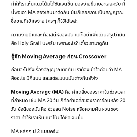
ทำให้เราเห็นแนวโน้มได้ชัดเจนขึ้น มองง่ายขึ้นเยอะเลยครับ ที่
นี้พอเอา MA สองเส้นมาตัดกัน มันก็เลยกลายเป็นสัญญาณ
ซื้อขายที่เข้าใจง่าย ใครๆ ก็ใช้ได้ไงล่ะ
ความง่ายนี่แหละ คือเสน่ห์ของมัน แต่ก็อย่าเพิ่งด่วนสรุปว่ามัน
คือ Holy Grail นะครับ เพราะอะไร? เดี๋ยวเรามาดูกัน
รู้จัก Moving Average ก่อน Crossover
ก่อนจะไปถึงเรื่องสัญญาณตัดกัน เราต้องเข้าใจก่อนว่า MA
คืออะไร มีกี่แบบ และแต่ละแบบมันต่างกันยังไง
Moving Average (MA)
คือ ค่าเฉลี่ยของราคาในช่วงเวลา
ที่กำหนด เช่น MA 20 วัน ก็คือค่าเฉลี่ยของราคาย้อนหลัง 20
วัน ข้อดีของมันคือ ช่วยลด Noise หรือความผันผวนของ
ราคา ทำให้เราเห็นแนวโน้มได้ชัดเจนขึ้น
MA หลักๆ มี 2 แบบครับ: