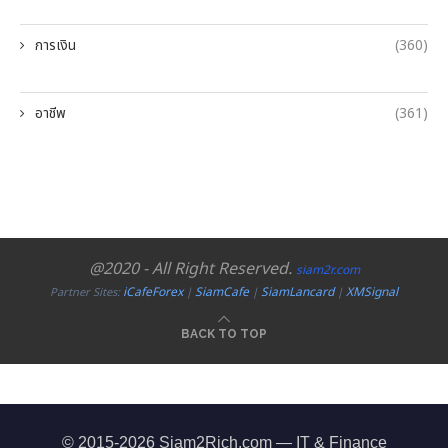
การเงิน
(360)
อาชีพ
(361)
@2020 - All Right Reserved.
siam2r.com
iCafeForex
SiamCafe
SiamLancard
XMSignal
Partner Sites:
|
|
|
BACK TO TOP
© 2015-2026 Siam2Rich.com — IT & Finance