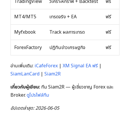
TradingView
วิเคราะห์กราฟ + Backtest
ฟรี
MT4/MT5
เทรดจริง + EA
ฟรี
Myfxbook
Track ผลการเทรด
ฟรี
ForexFactory
ปฏิทินข่าวเศรษฐกิจ
ฟรี
อ่านเพิ่มเติม:
iCafeForex
|
XM Signal EA ฟรี
|
SiamLanCard
|
Siam2R
เกี่ยวกับผู้เขียน:
ทีม Siam2R — ผู้เชี่ยวชาญ Forex และ
Broker.
ดูโปรไฟล์ทีม
อัปเดตล่าสุด: 2026-06-05