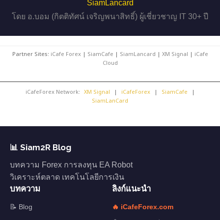
SiamLancard
โดย อ.บอม (กิตติทัศน์ เจริญพนาสิทธิ์) ผู้เชี่ยวชาญ IT 30+ ปี
Partner Sites:
iCafe Forex
|
SiamCafe
|
SiamLancard
|
XM Signal
|
iCafe
Cloud
iCafeForex Network:
XM Signal
|
iCafeForex
|
SiamCafe
|
SiamLanCard
📊 Siam2R Blog
บทความ Forex การลงทุน EA Robot
วิเคราะห์ตลาด เทคโนโลยีการเงิน
บทความ
ลิงก์แนะนำ
📝 Blog
🔥 iCafeForex.com