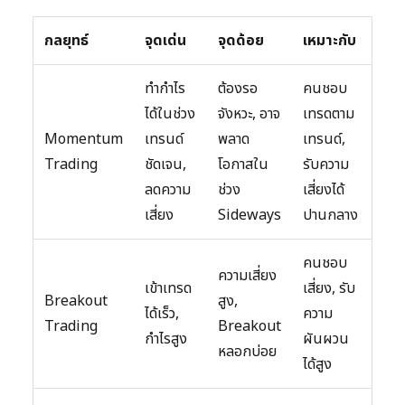
กลยุทธ์
จุดเด่น
จุดด้อย
เหมาะกับ
ทำกำไร
ต้องรอ
คนชอบ
ได้ในช่วง
จังหวะ, อาจ
เทรดตาม
Momentum
เทรนด์
พลาด
เทรนด์,
Trading
ชัดเจน,
โอกาสใน
รับความ
ลดความ
ช่วง
เสี่ยงได้
เสี่ยง
Sideways
ปานกลาง
คนชอบ
ความเสี่ยง
เข้าเทรด
เสี่ยง, รับ
Breakout
สูง,
ได้เร็ว,
ความ
Trading
Breakout
กำไรสูง
ผันผวน
หลอกบ่อย
ได้สูง