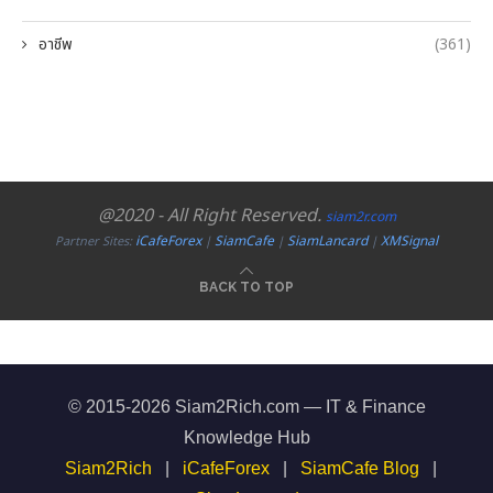
อาชีพ
(361)
@2020 - All Right Reserved.
siam2r.com
iCafeForex
SiamCafe
SiamLancard
XMSignal
Partner Sites:
|
|
|
BACK TO TOP
© 2015-2026 Siam2Rich.com — IT & Finance
Knowledge Hub
Siam2Rich
|
iCafeForex
|
SiamCafe Blog
|