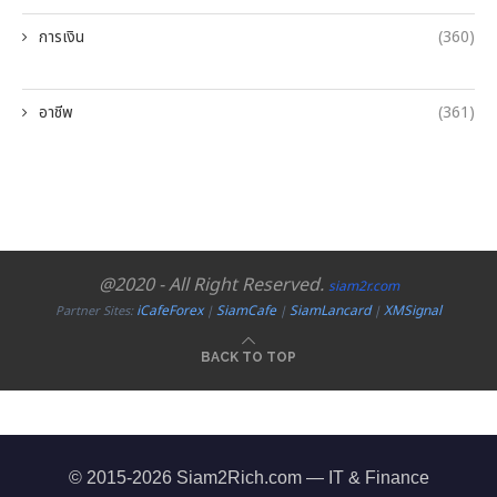
การเงิน
(360)
อาชีพ
(361)
@2020 - All Right Reserved.
siam2r.com
iCafeForex
SiamCafe
SiamLancard
XMSignal
Partner Sites:
|
|
|
BACK TO TOP
© 2015-2026 Siam2Rich.com — IT & Finance