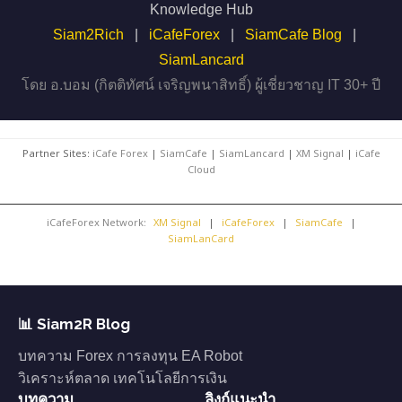
Knowledge Hub
Siam2Rich
|
iCafeForex
|
SiamCafe Blog
|
SiamLancard
โดย อ.บอม (กิตติทัศน์ เจริญพนาสิทธิ์) ผู้เชี่ยวชาญ IT 30+ ปี
Partner Sites:
iCafe Forex
|
SiamCafe
|
SiamLancard
|
XM Signal
|
iCafe
Cloud
iCafeForex Network:
XM Signal
|
iCafeForex
|
SiamCafe
|
SiamLanCard
📊 Siam2R Blog
บทความ Forex การลงทุน EA Robot
วิเคราะห์ตลาด เทคโนโลยีการเงิน
บทความ
ลิงก์แนะนำ