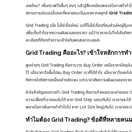
เคยไหม? เห็นกราฟวิ่งขึ้นๆ ลงๆ แล้วรู้สึกเหมือนพลาดโอกาสทำกำไรไป
สถานการณ์แบบนี้แหละที่หลายคนเริ่มมองหากลยุทธ์
Grid Tradi
Grid Trading เนี่ย ไม่ใช่เรื่องใหม่ แต่ก็ไม่ใช่เรื่องที่คนส่วนใหญ่ค
เพื่อเก็บกำไรจากความผันผวนของราคา แม้ว่าราคาจะไม่วิ่งไปในทิศทา
ละเอียดที่ต้องทำความเข้าใจกันพอสมควรเลยล่ะ
Grid Trading คืออะไร? เข้าใจหลักการทำง
พูดง่ายๆ Grid Trading คือการวาง Buy Order เหนือราคาปัจจุบันเป็
ไว้ เมื่อราคาวิ่งขึ้นไปชน Buy Order เราก็ได้กำไร เมื่อราคาวิ่งลงไป
ทิศทางใดทิศทางหนึ่งอย่างชัดเจน แต่เราอาศัยความผันผวนของรา
หัวใจสำคัญของการทำ Grid Trading คือการกำหนดระยะห่างของ Gr
ความเสี่ยงที่เรายอมรับได้ หาก Grid Step แคบเกินไป เราอาจจะไ
พลาดโอกาสในการทำกำไรไป หาก Lot Size ใหญ่เกินไป เราอาจจะเจ็
ทำไมต้อง Grid Trading? ข้อดีที่หลายคน