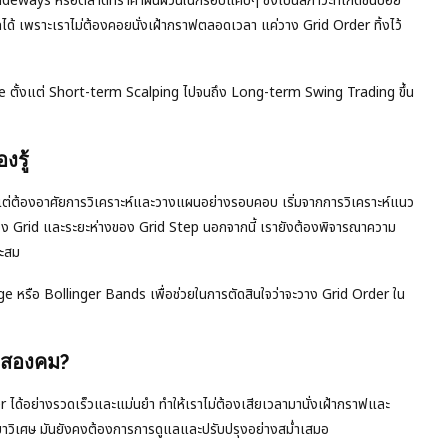
ideways หรือตลาดที่ราคาผันผวนในกรอบแคบๆ ซึ่งเป็นสภาวะที่เกิดขึ้นบ่อย
้ เพราะเราไม่ต้องคอยนั่งเฝ้ากราฟตลอดเวลา แค่วาง Grid Order ทิ้งไว้
me ตั้งแต่ Short-term Scalping ไปจนถึง Long-term Swing Trading ขึ้น
งรู้
แต่ต้องอาศัยการวิเคราะห์และวางแผนอย่างรอบคอบ เริ่มจากการวิเคราะห์แนว
อง Grid และระยะห่างของ Grid Step นอกจากนี้ เรายังต้องพิจารณาความ
าะสม
ge หรือ Bollinger Bands เพื่อช่วยในการตัดสินใจว่าจะวาง Grid Order ใน
าบสองคม?
 ได้อย่างรวดเร็วและแม่นยำ ทำให้เราไม่ต้องเสียเวลามานั่งเฝ้ากราฟและ
ยาวิเศษ มันยังคงต้องการการดูแลและปรับปรุงอย่างสม่ำเสมอ