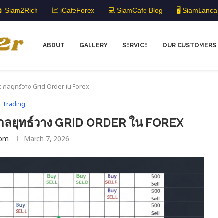
 Siam2Rich
📈 iCafeForex
💻 SiamCafe Blog
🖥️ SiamLanca
ABOUT
GALLERY
SERVICE
OUR CUSTOMERS
 กลยุทธ์วาง Grid Order ใน Forex
Trading
ลยุทธ์วาง GRID ORDER ใน FOREX
om
March 7, 2026