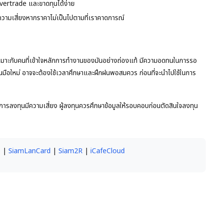
vertrade และขาดทุนได้ง่าย
วามเสี่ยงหากราคาไม่เป็นไปตามที่เราคาดการณ์
ันเหมาะกับคนที่เข้าใจหลักการทำงานของมันอย่างถ่องแท้ มีความอดทนในการรอ
นมือใหม่ อาจจะต้องใช้เวลาศึกษาและฝึกฝนพอสมควร ก่อนที่จะนำไปใช้ในการ
าการลงทุนมีความเสี่ยง ผู้ลงทุนควรศึกษาข้อมูลให้รอบคอบก่อนตัดสินใจลงทุน
e
|
SiamLanCard
|
Siam2R
|
iCafeCloud