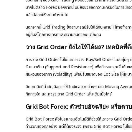
ข้อดีหลักๆ ของ Grid Trading คือมันช่วยให้เราทำกำไรได้ในตลาด S
มากในตลาด Forex นอกจากนี้ มันยังช่วยลดความเครียดในการเทรดได
แล้วปล่อยให้ระบบทำงานไป
นอกจากนี้ Grid Trading ยังสามารถปรับใช้ได้กับหลาย Timefra
อยู่กับสไตล์การเทรดและความถนัดของแต่ละคน
วาง Grid Order ยังไงให้ได้ผล? เทคนิคที่ต้อ
การวาง Grid Order ไม่ใช่แค่การวาง Buy/Sell Order แบบสุ่มๆ 
รับแนวต้าน (Support and Resistance) เพื่อกำหนดจุดเริ่มต้นข
ผันผวนของราคา (Volatility) เพื่อปรับขนาดของ Lot Size ให้เหม
อีกเทคนิคที่สำคัญคือการใช้ Indicator ต่างๆ เช่น Moving Avera
ทิศทางใด และควรจะวาง Grid Order เพิ่มเติมเมื่อไหร่
Grid Bot Forex: ตัวช่วยอัจฉริยะ หรือด
Grid Bot Forex คือโปรแกรมอัตโนมัติที่ช่วยให้เราวาง Grid Order
คำนวณเองทุกอย่าง แต่ก็ต้องระวัง เพราะ Grid Bot Forex ไม่ใช่