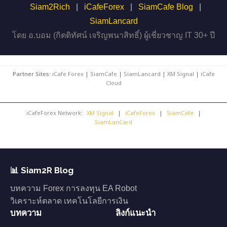
Siam2Rich
|
iCafeForex
|
SiamCafe Blog
|
SiamLancard
โดย อ.บอม (กิตติทัศน์ เจริญพนาสิทธิ์) ผู้เชี่ยวชาญ IT 30+ ปี
Partner Sites:
iCafe Forex
|
SiamCafe
|
SiamLancard
|
XM Signal
|
iCafe
Cloud
iCafeForex Network:
XM Signal
|
iCafeForex
|
SiamCafe
|
SiamLanCard
📊 Siam2R Blog
บทความ Forex การลงทุน EA Robot
วิเคราะห์ตลาด เทคโนโลยีการเงิน
บทความ
ลิงก์แนะนำ