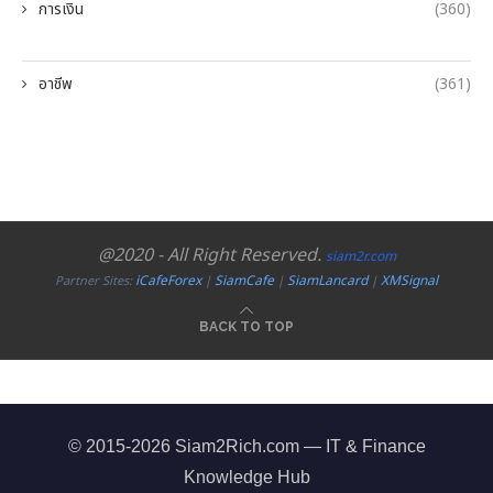
การเงิน
(360)
อาชีพ
(361)
@2020 - All Right Reserved.
siam2r.com
iCafeForex
SiamCafe
SiamLancard
XMSignal
Partner Sites:
|
|
|
BACK TO TOP
© 2015-2026 Siam2Rich.com — IT & Finance
Knowledge Hub