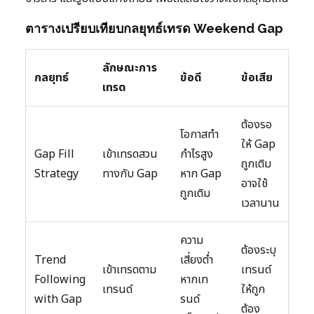
ตารางเปรียบเทียบกลยุทธ์เทรด Weekend Gap
ลักษณะการ
กลยุทธ์
ข้อดี
ข้อเสีย
เทรด
ต้องรอ
โอกาสทำ
ให้ Gap
Gap Fill
เข้าเทรดสวน
กำไรสูง
ถูกเติม
Strategy
ทางกับ Gap
หาก Gap
อาจใช้
ถูกเติม
เวลานาน
ความ
ต้องระบุ
Trend
เสี่ยงต่ำ
เข้าเทรดตาม
เทรนด์
Following
หากเท
เทรนด์
ให้ถูก
with Gap
รนด์
ต้อง