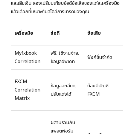
และเสียเงิน ลองเปรียบเทียบข้อดีข้อเสียของแต่ละเครื่องมือ
แล้วเลือกที่เหมาะกับสไตล์การเทรดของคุณ
ค่าใช้
เครื่องมือ
ข้อดี
ข้อเสีย
จ่าย
Myfxbook
ฟรี, ใช้งานง่าย,
ฟังก์ชั่นจำกัด
ฟรี
Correlation
ข้อมูลอัพเดท
ฟรี
FXCM
ข้อมูลละเอียด,
ต้องมีบัญชี
(สำหร
Correlation
ปรับแต่งได้
FXCM
ลูกค้า
Matrix
FXC
ฟรี
ผสานรวมกับ
(ฟัง
แพลตฟอร์ม