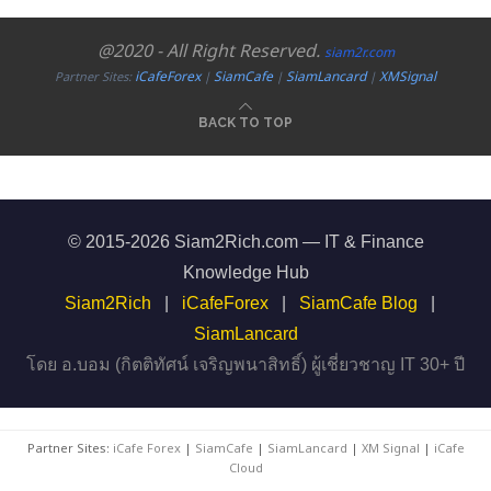
@2020 - All Right Reserved.
siam2r.com
iCafeForex
SiamCafe
SiamLancard
XMSignal
Partner Sites:
|
|
|
BACK TO TOP
© 2015-2026 Siam2Rich.com — IT & Finance
Knowledge Hub
Siam2Rich
|
iCafeForex
|
SiamCafe Blog
|
SiamLancard
โดย อ.บอม (กิตติทัศน์ เจริญพนาสิทธิ์) ผู้เชี่ยวชาญ IT 30+ ปี
Partner Sites:
iCafe Forex
|
SiamCafe
|
SiamLancard
|
XM Signal
|
iCafe
Cloud