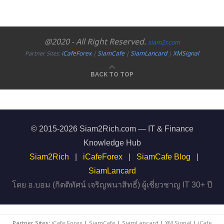
@2020 - All Right Reserved.
siam2r.com
iCafeForex
SiamCafe
SiamLancard
XMSignal
Partner Sites:
|
|
|
BACK TO TOP
© 2015-2026 Siam2Rich.com — IT & Finance
Knowledge Hub
Siam2Rich
|
iCafeForex
|
SiamCafe Blog
|
SiamLancard
โดย อ.บอม (กิตติทัศน์ เจริญพนาสิทธิ์) ผู้เชี่ยวชาญ IT 30+ ปี
Partner Sites:
iCafe Forex
|
SiamCafe
|
SiamLancard
|
XM Signal
|
iCafe