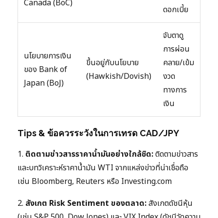
Canada (BoC)
ดอกเบี้ย
จับตาดู
การผ่อน
นโยบายการเงิน
ขึ้นอยู่กับนโยบาย
คลาย/เข้ม
ของ Bank of
(Hawkish/Dovish)
งวด
Japan (BoJ)
ทางการ
เงิน
Tips & ข้อควรระวังในการเทรด CAD/JPY
1.
ติดตามข่าวสารราคาน้ำมันอย่างใกล้ชิด:
ติดตามข่าวสาร
และบทวิเคราะห์ราคาน้ำมัน WTI จากแหล่งข่าวที่น่าเชื่อถือ
เช่น Bloomberg, Reuters หรือ Investing.com
2.
สังเกต Risk Sentiment ของตลาด:
สังเกตดัชนีหุ้น
(เช่น S&P 500, Dow Jones) และ VIX Index (ดัชนีวัดความ