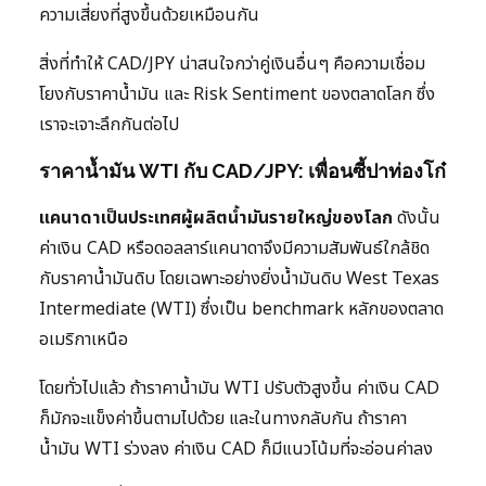
ความเสี่ยงที่สูงขึ้นด้วยเหมือนกัน
สิ่งที่ทำให้ CAD/JPY น่าสนใจกว่าคู่เงินอื่นๆ คือความเชื่อม
โยงกับราคาน้ำมัน และ Risk Sentiment ของตลาดโลก ซึ่ง
เราจะเจาะลึกกันต่อไป
ราคาน้ำมัน WTI กับ CAD/JPY: เพื่อนซี้ปาท่องโก๋
แคนาดาเป็นประเทศผู้ผลิตน้ำมันรายใหญ่ของโลก
ดังนั้น
ค่าเงิน CAD หรือดอลลาร์แคนาดาจึงมีความสัมพันธ์ใกล้ชิด
กับราคาน้ำมันดิบ โดยเฉพาะอย่างยิ่งน้ำมันดิบ West Texas
Intermediate (WTI) ซึ่งเป็น benchmark หลักของตลาด
อเมริกาเหนือ
โดยทั่วไปแล้ว ถ้าราคาน้ำมัน WTI ปรับตัวสูงขึ้น ค่าเงิน CAD
ก็มักจะแข็งค่าขึ้นตามไปด้วย และในทางกลับกัน ถ้าราคา
น้ำมัน WTI ร่วงลง ค่าเงิน CAD ก็มีแนวโน้มที่จะอ่อนค่าลง