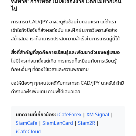
ทิ้งท้าย: การเทรดไม่ใช่เรื่องง่าย แต่ก็ไม่ยากเกิน
ไป
การเทรด CAD/JPY อาจจะดูซับซ้อนในตอนแรก แต่ถ้าเรา
เข้าใจถึงปัจจัยที่ส่งผลต่อมัน และฝึกฝนการวิเคราะห์อย่าง
สม่ำเสมอ เราก็สามารถประสบความสำเร็จในการเทรดคู่นี้ได้
สิ่งที่สำคัญที่สุดคือการเรียนรู้และพัฒนาตัวเองอยู่เสมอ
ไม่มีใครเก่งมาตั้งแต่เกิด การเทรดก็เหมือนกับการเรียนรู้
ทักษะอื่นๆ ที่ต้องใช้เวลาและความพยายาม
ขอให้น้องๆ ทุกคนโชคดีกับการเทรด CAD/JPY นะครับ! ถ้ามี
คำถามอะไรเพิ่มเติม ถามพี่ได้เสมอเลย
บทความที่เกี่ยวข้อง:
iCafeForex
|
XM Signal
|
SiamCafe
|
SiamLanCard
|
Siam2R
|
iCafeCloud